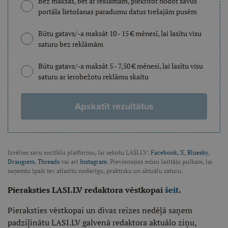
Bez maksas, bet ar reklāmām, piekrītot nodot savus
portāla lietošanas paradumu datus trešajām pusēm
Būtu gatavs/-a maksāt 10 - 15 € mēnesī, lai lasītu visu
saturu bez reklāmām
Būtu gatavs/-a maksāt 5 - 7,50 € mēnesī, lai lasītu visu
saturu ar ierobežotu reklāmu skaitu
Apskatīt rezultātus
Izvēlies savu soctīklu platformu, lai sekotu LASI.LV:
Facebook
,
X
,
Bluesky
,
Draugiem
,
Threads
vai arī
Instagram
. Pievienojies mūsu lasītāju pulkam, lai
saņemtu īpaši tev atlasītu noderīgu, praktisku un aktuālu saturu.
Pieraksties LASI.LV redaktora vēstkopai
šeit
.
Pieraksties vēstkopai un divas reizes nedēļā saņem
padziļinātu LASI.LV galvenā redaktora aktuālo ziņu,