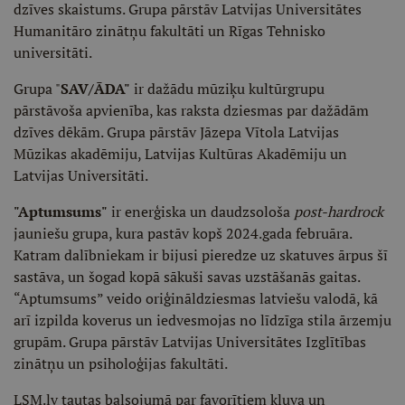
dzīves skaistums. Grupa pārstāv Latvijas Universitātes
Humanitāro zinātņu fakultāti un Rīgas Tehnisko
universitāti.
Grupa "
SAV/ĀDA"
ir dažādu mūziķu kultūrgrupu
pārstāvoša apvienība, kas raksta dziesmas par dažādām
dzīves dēkām. Grupa pārstāv Jāzepa Vītola Latvijas
Mūzikas akadēmiju, Latvijas Kultūras Akadēmiju un
Latvijas Universitāti.
"Aptumsums"
ir enerģiska un daudzsološa
post-hardrock
jauniešu grupa, kura pastāv kopš 2024.gada februāra.
Katram dalībniekam ir bijusi pieredze uz skatuves ārpus šī
sastāva, un šogad kopā sākuši savas uzstāšanās gaitas.
“Aptumsums” veido oriģināldziesmas latviešu valodā, kā
arī izpilda koverus un iedvesmojas no līdzīga stila ārzemju
grupām. Grupa pārstāv Latvijas Universitātes Izglītības
zinātņu un psiholoģijas fakultāti.
LSM.lv tautas balsojumā par favorītiem kļuva un