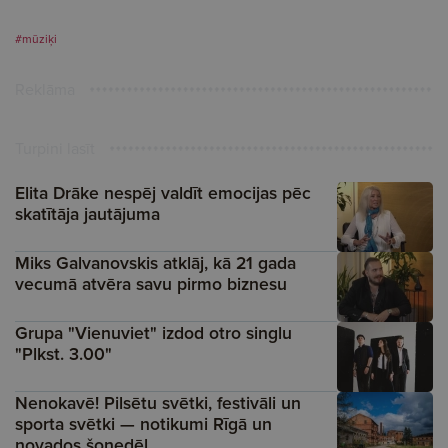
#mūziķi
Reklāma
Turpini lasīt
Elita Drāke nespēj valdīt emocijas pēc
skatītāja jautājuma
Miks Galvanovskis atklāj, kā 21 gada
vecumā atvēra savu pirmo biznesu
Grupa "Vienuviet" izdod otro singlu
"Plkst. 3.00"
Nenokavē! Pilsētu svētki, festivāli un
sporta svētki — notikumi Rīgā un
novados šonedēļ