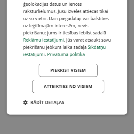
ģeolokācijas datus un ierīces
raksturlielumus. Jūsu izvēles attiecas tikai
uz šo vietni. Daži piegādātāji var balstīties
uz leģitīmajām interesēm, nevis
piekrišanu; jums ir tiesības iebilst sadaļā
Reklāmu iestatījumi
. Jūs varat atsaukt savu
piekrišanu jebkurā laikā sadaļā
Sīkdatņu
iestatījumi
.
Privātuma politika
PIEKRIST VISIEM
ATTEIKTIES NO VISIEM
RĀDĪT DETAĻAS