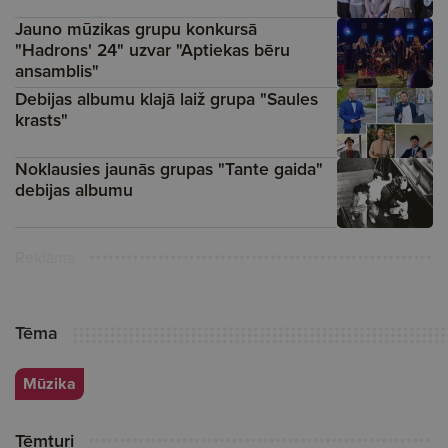
Jauno mūzikas grupu konkursā
"Hadrons' 24" uzvar "Aptiekas bēru
ansamblis"
Debijas albumu klajā laiž grupa "Saules
krasts"
Noklausies jaunās grupas "Tante gaida"
debijas albumu
Reklāma
Tēma
Mūzika
Tēmturi