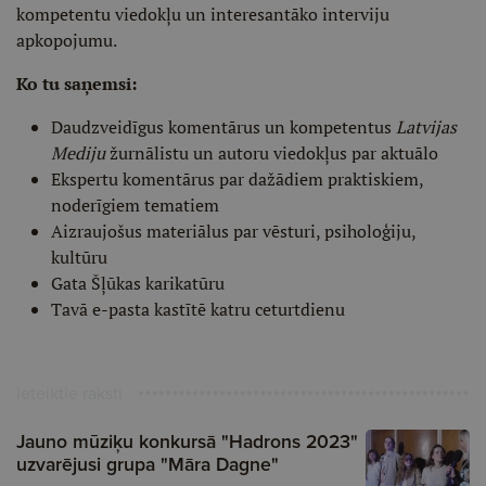
kompetentu viedokļu un interesantāko interviju
apkopojumu.
Ko tu saņemsi:
Daudzveidīgus komentārus un kompetentus
Latvijas
Mediju
žurnālistu un autoru viedokļus par aktuālo
Ekspertu komentārus par dažādiem praktiskiem,
noderīgiem tematiem
Aizraujošus materiālus par vēsturi, psiholoģiju,
kultūru
Gata Šļūkas karikatūru
Tavā e-pasta kastītē katru ceturtdienu
Ieteiktie raksti
Jauno mūziķu konkursā "Hadrons 2023"
uzvarējusi grupa "Māra Dagne"