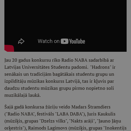
Jau 20 gadus konkursu rīko Radio NABA sadarbībā ar
Latvijas Universitātes Studentu padomi. "Hadrons" ir
senākais un tradīcijām bagātākais studentu grupu un
izpildītāju mūzikas konkurss Latvijā, tas ir kļuvis par
daudzu studentu mūzikas grupu pirmo nopietno soli
muzikālajā laukā.
Šajā gadā konkursa žūriju veido Madars Štramdiers
("Radio NABA", festivāls "LABA DABA"), Juris Kaukulis
(mūziķis, grupas "Dzelzs vilks", "Nakts arāji", "Jauno Jāņu
orķestris"), Raimods Lagimovs (mūziķis, grupas "Inokentijs