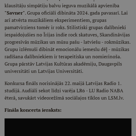
klausītāju simpātiju balvu ieguva muzikālā apvienība
"Savner"
. Grupa oficiāli dibināta 2024. gada pavasarī. Lai
arī atvērta muzikāliem eksperimentiem, grupas
pamatvirziens tomēr ir roks. Stilistiski grupas dalībnieki
iespaidojušies no Īrijas indie rock skatuves, Skandināvijas
progresīvās mūzikas un mūsu pašu - latviešu - rokmūzikas.
Grupu izlēmuši dibināt emocionālu iemeslu dēļ - mūzikas
radīšana dalībniekiem ir terapeitiska un nomierinoša.
Grupa pārstāv Latvijas Kultūras akadēmiju, Daugavpils
universitāti un Latvijas Universitāti.
Konkursa fināls norisinājās 22. maijā Latvijas Radio 1.
studijā. Audiāli sekot līdzi varēja LR6 - LU Radio NABA
ēterā, savukārt videorežīmā sociālajos tīklos un LSM.lv.
Fināla koncerta ieraksts: