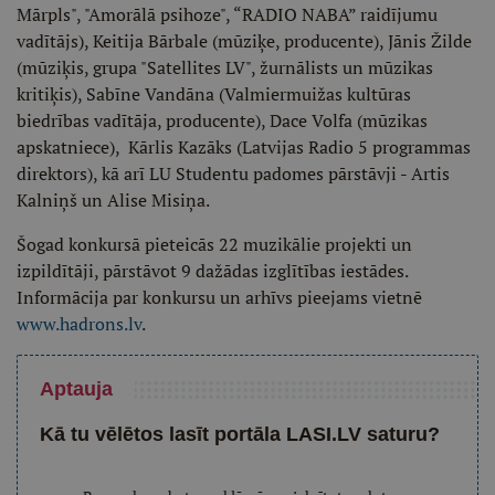
Mārpls", "Amorālā psihoze", “RADIO NABA” raidījumu
vadītājs), Keitija Bārbale (mūziķe, producente), Jānis Žilde
(mūziķis, grupa "Satellites LV", žurnālists un mūzikas
kritiķis), Sabīne Vandāna (Valmiermuižas kultūras
biedrības vadītāja, producente), Dace Volfa (mūzikas
apskatniece), Kārlis Kazāks (Latvijas Radio 5 programmas
direktors), kā arī LU Studentu padomes pārstāvji - Artis
Kalniņš un Alise Misiņa.
Šogad konkursā pieteicās 22 muzikālie projekti un
izpildītāji, pārstāvot 9 dažādas izglītības iestādes.
Informācija par konkursu un arhīvs pieejams vietnē
www.hadrons.lv
.
Aptauja
Kā tu vēlētos lasīt portāla LASI.LV saturu?