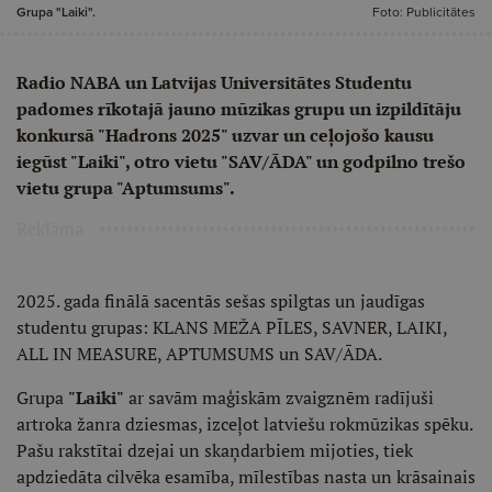
Grupa "Laiki".
Foto: Publicitātes
Radio NABA un Latvijas Universitātes Studentu
padomes rīkotajā jauno mūzikas grupu un izpildītāju
konkursā "Hadrons 2025" uzvar un ceļojošo kausu
iegūst "Laiki", otro vietu "SAV/ĀDA" un godpilno trešo
vietu grupa "Aptumsums".
Reklāma
2025. gada finālā sacentās sešas spilgtas un jaudīgas
studentu grupas: KLANS MEŽA PĪLES, SAVNER, LAIKI,
ALL IN MEASURE, APTUMSUMS un SAV/ĀDA.
Grupa
"Laiki"
ar savām maģiskām zvaigznēm radījuši
artroka žanra dziesmas, izceļot latviešu rokmūzikas spēku.
Pašu rakstītai dzejai un skaņdarbiem mijoties, tiek
apdziedāta cilvēka esamība, mīlestības nasta un krāsainais