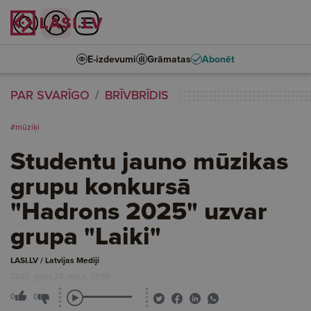
E-izdevumi
Grāmatas
Abonēt
PAR SVARĪGO
BRĪVBRĪDIS
#mūziķi
Studentu jauno mūzikas
grupu konkursā
"Hadrons 2025" uzvar
grupa "Laiki"
LASI.LV / Latvijas Mediji
2025. gada 23. maijs, 13:55
0
0