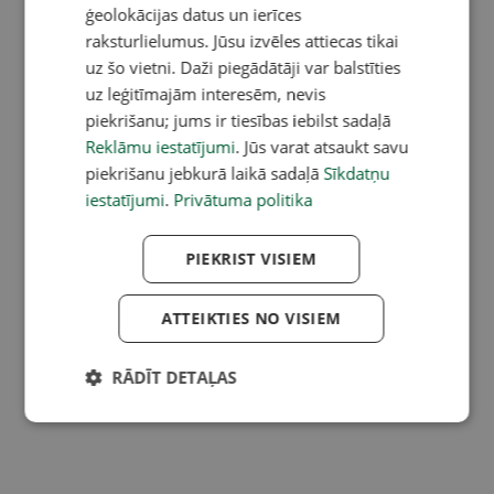
ģeolokācijas datus un ierīces
raksturlielumus. Jūsu izvēles attiecas tikai
uz šo vietni. Daži piegādātāji var balstīties
uz leģitīmajām interesēm, nevis
piekrišanu; jums ir tiesības iebilst sadaļā
Reklāmu iestatījumi
. Jūs varat atsaukt savu
piekrišanu jebkurā laikā sadaļā
Sīkdatņu
iestatījumi
.
Privātuma politika
PIEKRIST VISIEM
ATTEIKTIES NO VISIEM
RĀDĪT DETAĻAS