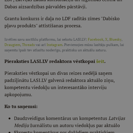
Dabas aizsardzības pārvaldes pārstāvji.
Grantu konkurss ir daļa no LDF radītās zīmes "Dabisko
pļavu produkts" attīstīšanas procesa.
Izvēlies savu soctīklu platformu, lai sekotu LASI.LV:
Facebook
,
X
,
Bluesky
,
Draugiem
,
Threads
vai arī
Instagram
. Pievienojies mūsu lasītāju pulkam, lai
saņemtu īpaši tev atlasītu noderīgu, praktisku un aktuālu saturu.
Pieraksties LASI.LV redaktora vēstkopai
šeit
.
Pieraksties vēstkopai un divas reizes nedēļā saņem
padziļinātu LASI.LV galvenā redaktora aktuālo ziņu,
kompetentu viedokļu un interesantāko interviju
apkopojumu.
Ko tu saņemsi:
Daudzveidīgus komentārus un kompetentus
Latvijas
Mediju
žurnālistu un autoru viedokļus par aktuālo
Ekspertu komentārus par dažādiem praktiskiem,