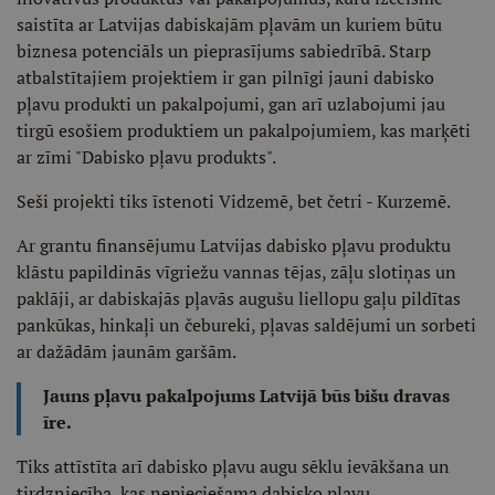
saistīta ar Latvijas dabiskajām pļavām un kuriem būtu
biznesa potenciāls un pieprasījums sabiedrībā. Starp
atbalstītajiem projektiem ir gan pilnīgi jauni dabisko
pļavu produkti un pakalpojumi, gan arī uzlabojumi jau
tirgū esošiem produktiem un pakalpojumiem, kas marķēti
ar zīmi "Dabisko pļavu produkts".
Seši projekti tiks īstenoti Vidzemē, bet četri - Kurzemē.
Ar grantu finansējumu Latvijas dabisko pļavu produktu
klāstu papildinās vīgriežu vannas tējas, zāļu slotiņas un
paklāji, ar dabiskajās pļavās augušu liellopu gaļu pildītas
pankūkas, hinkaļi un čebureki, pļavas saldējumi un sorbeti
ar dažādām jaunām garšām.
Jauns pļavu pakalpojums Latvijā būs bišu dravas
īre.
Tiks attīstīta arī dabisko pļavu augu sēklu ievākšana un
tirdzniecība, kas nepieciešama dabisko pļavu