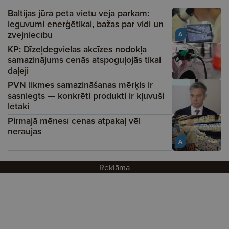
Baltijas jūrā pēta vietu vēja parkam:
ieguvumi enerģētikai, bažas par vidi un
zvejniecību
A
KP: Dīzeļdegvielas akcīzes nodokļa
samazinājums cenās atspoguļojās tikai
daļēji
PVN likmes samazināšanas mērķis ir
sasniegts — konkrēti produkti ir kļuvuši
lētāki
Pirmajā mēnesī cenas atpakaļ vēl
neraujas
A
Reklāma