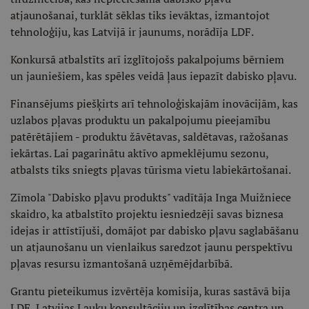
atjaunošanai, turklāt sēklas tiks ievāktas, izmantojot
tehnoloģiju, kas Latvijā ir jaunums, norādīja LDF.
Konkursā atbalstīts arī izglītojošs pakalpojums bērniem
un jauniešiem, kas spēles veidā ļaus iepazīt dabisko pļavu.
Finansējums piešķirts arī tehnoloģiskajām inovācijām, kas
uzlabos pļavas produktu un pakalpojumu pieejamību
patērētājiem - produktu žāvētavas, saldētavas, ražošanas
iekārtas. Lai pagarinātu aktīvo apmeklējumu sezonu,
atbalsts tiks sniegts pļavas tūrisma vietu labiekārtošanai.
Zīmola "Dabisko pļavu produkts" vadītāja Inga Muižniece
skaidro, ka atbalstīto projektu iesniedzēji savas biznesa
idejas ir attīstījuši, domājot par dabisko pļavu saglabāšanu
un atjaunošanu un vienlaikus saredzot jaunu perspektīvu
pļavas resursu izmantošanā uzņēmējdarbībā.
Grantu pieteikumus izvērtēja komisija, kuras sastāvā bija
LDF, Latvijas Lauku konsultāciju un izglītības centra un