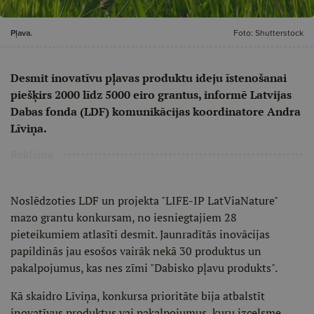
Pļava.
Foto: Shutterstock
Desmit inovatīvu pļavas produktu ideju īstenošanai
piešķirs 2000 līdz 5000 eiro grantus, informē Latvijas
Dabas fonda (LDF) komunikācijas koordinatore Andra
Līviņa.
Reklāma
Noslēdzoties LDF un projekta "LIFE-IP LatViaNature"
mazo grantu konkursam, no iesniegtajiem 28
pieteikumiem atlasīti desmit. Jaunradītās inovācijas
papildinās jau esošos vairāk nekā 30 produktus un
pakalpojumus, kas nes zīmi "Dabisko pļavu produkts".
Kā skaidro Līviņa, konkursa prioritāte bija atbalstīt
inovatīvus produktus vai pakalpojumus, kuru izcelsme