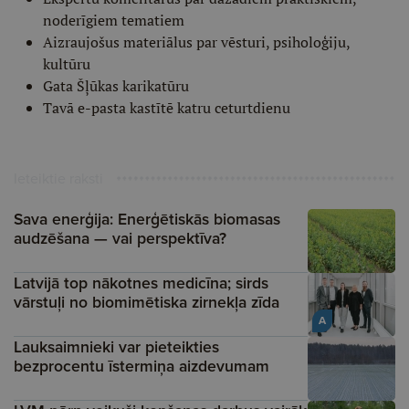
noderīgiem tematiem
Aizraujošus materiālus par vēsturi, psiholoģiju,
kultūru
Gata Šļūkas karikatūru
Tavā e-pasta kastītē katru ceturtdienu
Ieteiktie raksti
Sava enerģija: Enerģētiskās biomasas
audzēšana — vai perspektīva?
Latvijā top nākotnes medicīna; sirds
vārstuļi no biomimētiska zirnekļa zīda
A
Lauksaimnieki var pieteikties
bezprocentu īstermiņa aizdevumam