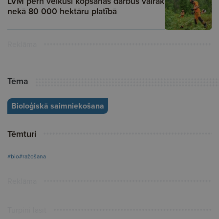
LVM pērn veikuši kopšanas darbus vairāk
nekā 80 000 hektāru platībā
Reklāma
Tēma
Bioloģiskā saimniekošana
Tēmturi
#bio
#ražošana
Reklāma
Turpini lasīt