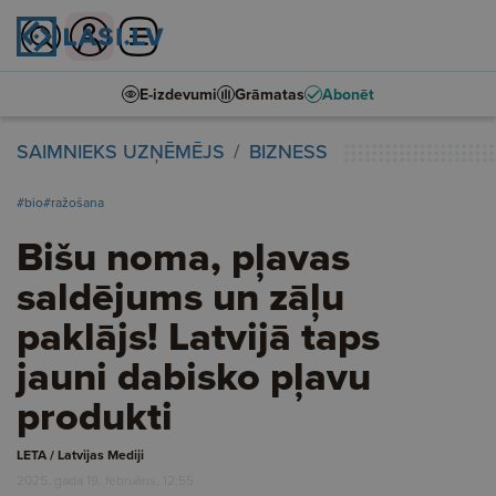
E-izdevumi
Grāmatas
Abonēt
SAIMNIEKS UZŅĒMĒJS
BIZNESS
#bio
#ražošana
Bišu noma, pļavas
saldējums un zāļu
paklājs! Latvijā taps
jauni dabisko pļavu
produkti
LETA / Latvijas Mediji
2025. gada 19. februāris, 12:55