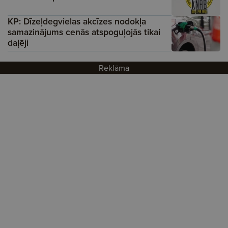
KP: Dīzeļdegvielas akcīzes nodokļa
samazinājums cenās atspoguļojās tikai
daļēji
Reklāma