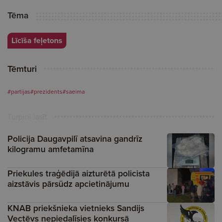
Tēma
Līcīša feļetons
Tēmturi
#partijas
#prezidents
#saeima
Turpini lasīt
Policija Daugavpilī atsavina gandrīz
kilogramu amfetamīna
Priekules traģēdijā aizturētā policista
aizstāvis pārsūdz apcietinājumu
KNAB priekšnieka vietnieks Sandijs
Vectēvs nepiedalīsies konkursā