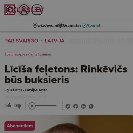
E-izdevumi
Grāmatas
Abonēt
PAR SVARĪGO
LATVIJĀ
#partijas
#prezidents
#saeima
Līcīša feļetons: Rinkēvičs
būs buksieris
Egils Līcītis / Latvijas Avīze
2025. gada 04. marts, 12:20
0
0
Abonentiem