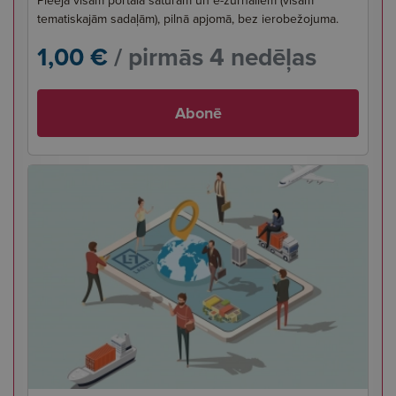
Pieeja visam portāla saturam un e-žurnāliem (visām
tematiskajām sadaļām), pilnā apjomā, bez ierobežojuma.
1,00 €
/ pirmās 4 nedēļas
Abonē