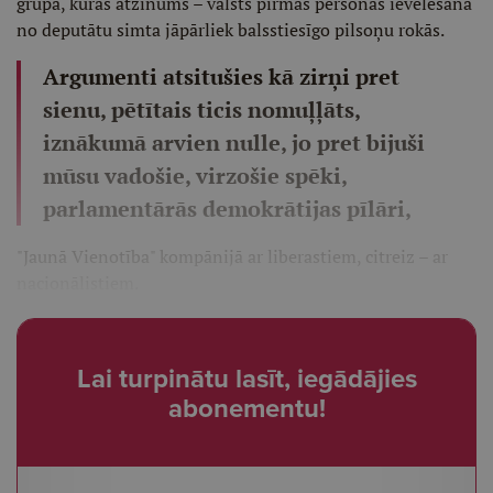
grupa, kuras atzinums – valsts pirmās personas ievēlēšana
no deputātu simta jāpārliek balsstiesīgo pilsoņu rokās.
Argumenti atsitušies kā zirņi pret
sienu, pētītais ticis nomuļļāts,
iznākumā arvien nulle, jo pret bijuši
mūsu vadošie, virzošie spēki,
parlamentārās demokrātijas pīlāri,
"Jaunā Vienotība" kompānijā ar liberastiem, citreiz – ar
nacionālistiem.
Lai turpinātu lasīt, iegādājies
abonementu!