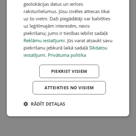
ģeolokācijas datus un ierīces
raksturlielumus. Jūsu izvēles attiecas tikai
uz šo vietni. Daži piegādātāji var balstīties
uz leģitīmajām interesēm, nevis
piekrišanu; jums ir tiesības iebilst sadaļā
Reklāmu iestatījumi
. Jūs varat atsaukt savu
piekrišanu jebkurā laikā sadaļā
Sīkdatņu
iestatījumi
.
Privātuma politika
PIEKRIST VISIEM
ATTEIKTIES NO VISIEM
RĀDĪT DETAĻAS