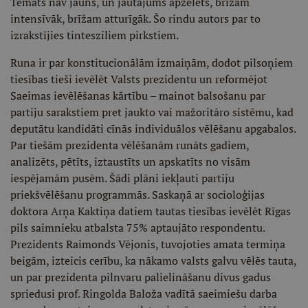
Temats nav jauns, un jautājums apzelēts, brīžam
intensīvāk, brīžam atturīgāk. Šo rindu autors par to
izrakstījies tintesziliem pirkstiem.
Runa ir par konstitucionālām izmaiņām, dodot pilsoņiem
tiesības tieši ievēlēt Valsts prezidentu un reformējot
Saeimas ievēlēšanas kārtību – mainot balsošanu par
partiju sarakstiem pret jaukto vai mažoritāro sistēmu, kad
deputātu kandidāti cīnās individuālos vēlēšanu apgabalos.
Par tiešām prezidenta vēlēšanām runāts gadiem,
analizēts, pētīts, iztaustīts un apskatīts no visām
iespējamām pusēm. Šādi plāni iekļauti partiju
priekšvēlēšanu programmās. Saskaņā ar socioloģijas
doktora Arņa Kaktiņa datiem tautas tiesības ievēlēt Rīgas
pils saimnieku atbalsta 75% aptaujāto respondentu.
Prezidents Raimonds Vējonis, tuvojoties amata termiņa
beigām, izteicis cerību, ka nākamo valsts galvu vēlēs tauta,
un par prezidenta pilnvaru palielināšanu divus gadus
spriedusi prof. Ringolda Baloža vadītā saeimiešu darba