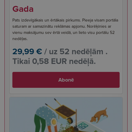
Gada
Pats izdevīgākais un ērtākais pirkums. Pieeja visam portāla
saturam ar samazinātu reklāmas apjomu. Norēķinies ar
vienu maksājumu sev ērtā veidā, un lieto visu portālu 52
nedēļas.
29,99 €
/ uz 52 nedēļām .
Tikai 0,58 EUR nedēļā.
Abonē