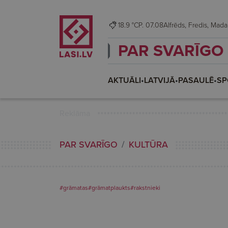
18.9 °C
P. 07.08
Alfrēds, Fredis, M
PAR SVARĪGO
AKTUĀLI
•
LATVIJĀ
•
PASAULĒ
•
SP
Reklāma
PAR SVARĪGO
KULTŪRA
#grāmatas
#grāmatplaukts
#rakstnieki