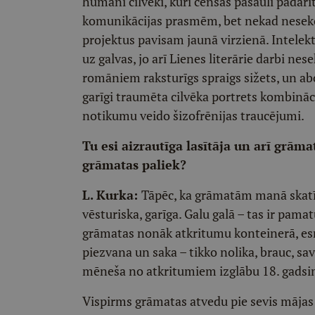
humāni cilvēki, kuri cenšas pasauli padarīt
komunikācijas prasmēm, bet nekad neseko
projektus pavisam jaunā virzienā. Intelektu
uz galvas, jo arī Lienes literārie darbi 
romāniem raksturīgs spraigs sižets, un abo
garīgi traumēta cilvēka portrets kombināci
notikumu veido šizofrēnijas traucējumi.
Tu esi aizrautīga lasītāja un arī grāma
grāmatas paliek?
L. Kurka:
Tāpēc, ka grāmatām manā skatīju
vēsturiska, garīga. Galu galā – tas ir pam
grāmatas nonāk atkritumu konteinerā, es
piezvana un saka – tikko nolika, brauc, sa
mēneša no atkritumiem izglābu 18. gadsi
Vispirms grāmatas atvedu pie sevis mājas