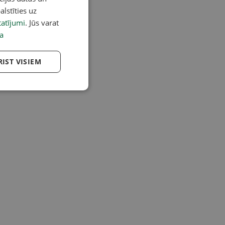
alstīties uz
atījumi
. Jūs varat
a
RIST VISIEM