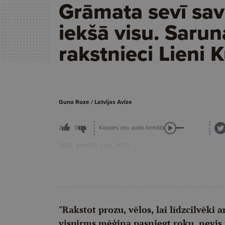
Grāmata sevī sav
iekšā visu. Sarun
rakstnieci Lieni 
Guna Roze / Latvijas Avīze
Klausies ziņu audio formātā
2
0
2025. gada 05. jūlijs, 14:00
"Rakstot prozu, vēlos, lai līdzcilvēki 
vispirms mēģina pasniegt roku, nevis 