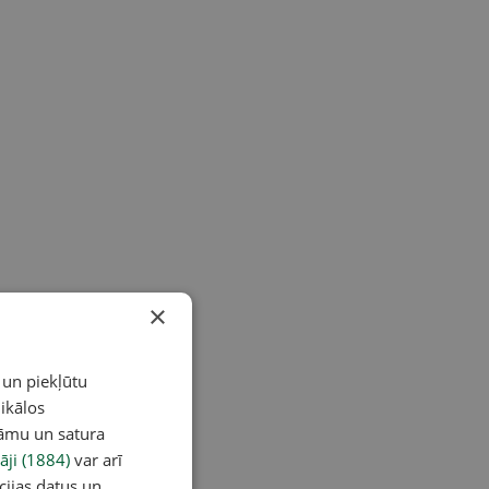
×
 un piekļūtu
ikālos
lāmu un satura
āji (1884)
var arī
cijas datus un