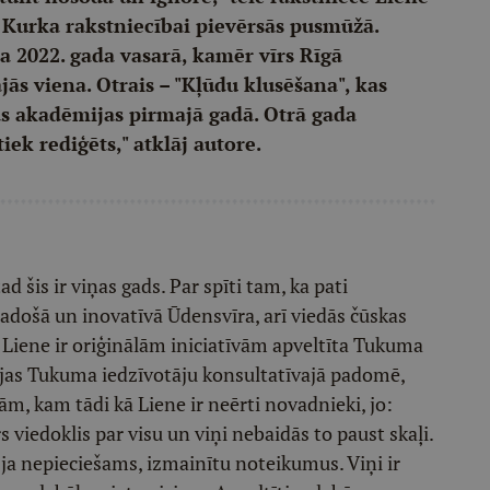
urka rakstniecībai pievērsās pusmūžā.
 2022. gada vasarā, kamēr vīrs Rīgā
ās viena. Otrais – "Kļūdu klusēšana", kas
ās akadēmijas pirmajā gadā. Otrā gada
ek rediģēts," atklāj autore.
d šis ir viņas gads. Par spīti tam, ka pati
došā un inovatīvā Ūdensvīra, arī viedās čūskas
i. Liene ir oriģinālām iniciatīvām apveltīta Tukuma
ojas Tukuma iedzīvotāju konsultatīvajā padomē,
m, kam tādi kā Liene ir neērti novadnieki, jo:
viedoklis par visu un viņi nebaidās to paust skaļi.
 ja nepieciešams, izmainītu noteikumus. Viņi ir