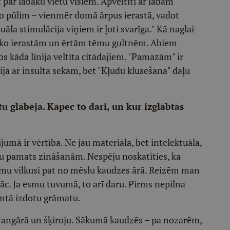
 par labāku vietu visiem. Apveltīti ar labām
 pūlim – vienmēr domā ārpus ierastā, vadot
āla stimulācija viņiem ir ļoti svarīga." Kā naglai
neseko ierastām un ērtām tēmu gultnēm. Abiem
s kāda līnija veltīta citādajiem. "Pamazām" ir
jā ar insulta sekām, bet "Kļūdu klusēšanā" daļu
tu glābēja. Kāpēc to dari, un kur izglābtās
mā ir vērtība. Ne jau materiāla, bet intelektuāla,
atu pamats zināšanām. Nespēju noskatīties, ka
mu vilkusi pat no mēslu kaudzes ārā. Reizēm man
vāc. Ja esmu tuvumā, to arī daru. Pirms nepilna
mtā izdotu grāmatu.
 angārā un šķiroju. Sākumā kaudzēs – pa nozarēm,