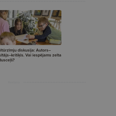
ltūrzīmju diskusija: Autors–
sītājs–kritiķis. Vai iespējams zelta
dusceļš?
Reklāma