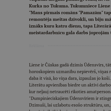
Kurka no Tukuma. Tukumniece Liene K
"Mans pirmais romāns "Pamazām" tapa
remontēja meitas dzīvokli, un biju māj
iznāks kuru katru dienu, tapa Literār
meistardarbnīcu gala darbs joprojām ti
Reklāma
Liene ir Čūskas gadā dzimis Ūdensvīrs, tāta
horoskopiem uzmanību nepievērš, viņas ra
daba it visā, ko viņa dara, izpaužas jo koš
Literātu apvienības biedre un aktīvi darb
kur neļauj netraucēti rīkoties amatpersonā
"Dumpinieciskajiem Ūdensvīriem ir stingrs 
Dzimuši, lai uzlabotu esošo struktūru, un,