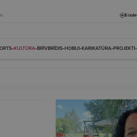
adars
E-izd
ORTS
•
KULTŪRA
•
BRĪVBRĪDIS
•
HOBIJI
•
KARIKATŪRA
•
PROJEKTI
•