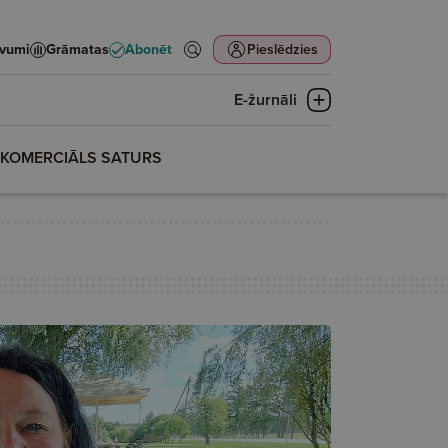
evumi
Grāmatas
Abonēt
Pieslēdzies
E-žurnāli
KOMERCIĀLS SATURS