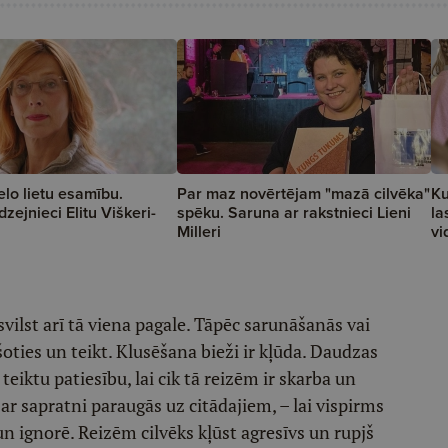
elo lietu esamību.
Par maz novērtējam "mazā cilvēka"
Ku
zejnieci Elitu Viškeri-
spēku. Saruna ar rakstnieci Lieni
la
Milleri
vi
osvilst arī tā viena pagale. Tāpēc sarunāšanās vai
šoties un teikt. Klusēšana bieži ir kļūda. Daudzas
teiktu patiesību, lai cik tā reizēm ir skarba un
i ar sapratni paraugās uz citādajiem, – lai vispirms
n ignorē. Reizēm cilvēks kļūst agresīvs un rupjš