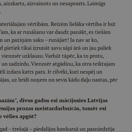
cis, aizskarts, aizvainots un nesaprasts. Laimīgs
.
materiālajām vērtībām. Reizēm lielāka vērtība ir būt
am, ka ar runāšanu var daudz panākt, es tiešām
m un paziņām saku – runājiet! Ja nav ar ko,
ad pietiek tikai izrunāt savu sāpi ārā un jau paliek
s vienmēr uzklausu. Varbūt tāpēc, ka to protu,
 un sadzirdu. Vienmēr atgādinu, ka otra teiktajam
i izdara katrs pats. Ir cilvēki, kuri nespēj un
ājas, uz brīdi noņem no sevis kādu daļu nastas, pēc
azām", divus gadus esi mācījusies Latvijas
ēmijas prozas meistardarbnīcās, tomēr esi
o vēlies apgūt?
ad – trešajā – piedalījos konkursā un pasniedzēja