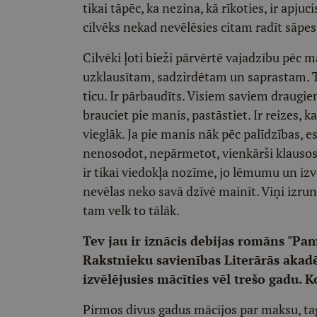
tikai tāpēc, ka nezina, kā rīkoties, ir apju
cilvēks nekad nevēlēsies citam radīt sāpes
Cilvēki ļoti bieži pārvērtē vajadzību pēc 
uzklausītam, sadzirdētam un saprastam. T
ticu. Ir pārbaudīts. Visiem saviem draugie
brauciet pie manis, pastāstiet. Ir reizes, k
vieglāk. Ja pie manis nāk pēc palīdzības, e
nenosodot, nepārmetot, vienkārši klausos
ir tikai viedokļa nozīme, jo lēmumu un izvēl
nevēlas neko savā dzīvē mainīt. Viņi izrun
tam velk to tālāk.
Tev jau ir iznācis debijas romāns "Pam
Rakstnieku savienības Literārās akad
izvēlējusies mācīties vēl trešo gadu. K
Pirmos divus gadus mācījos par maksu, tag