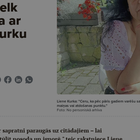
elk
a ar
Kurku
Liene Kurka: "Ceru, ka pēc pāris gadiem varēšu sa
maiņas vai atdošanas punktu."
Foto: No personiskā arhīva
ar sapratni paraugās uz citādajiem – lai
tūlīt nosoda un ignorē," teic rakstniece Liene