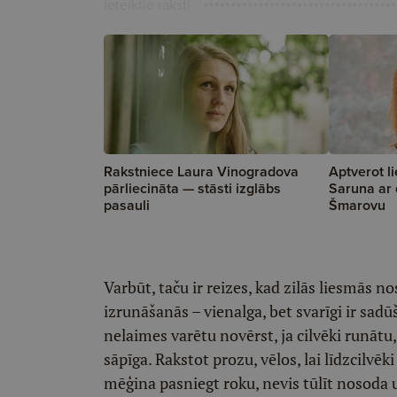
Ieteiktie raksti
Rakstniece Laura Vinogradova
Aptverot li
pārliecināta — stāsti izglābs
Saruna ar d
pasauli
Šmarovu
Varbūt, taču ir reizes, kad zilās liesmās n
izrunāšanās – vienalga, bet svarīgi ir sadū
nelaimes varētu novērst, ja cilvēki runātu, 
sāpīga. Rakstot prozu, vēlos, lai līdzcilvēk
mēģina pasniegt roku, nevis tūlīt nosoda u