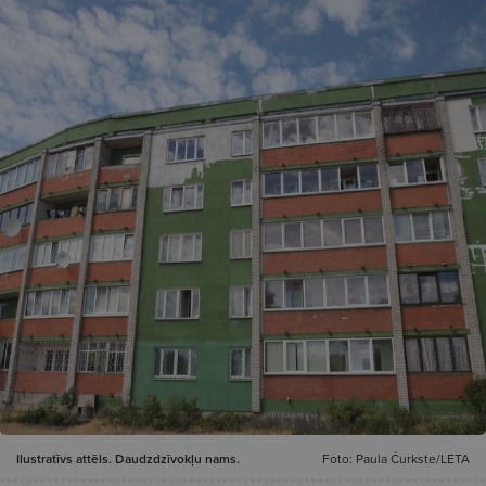
Ilustratīvs attēls. Daudzdzīvokļu nams.
Foto: Paula Čurkste/LETA