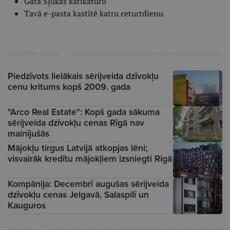
Gata Šļūkas karikatūru
Tavā e-pasta kastītē katru ceturtdienu
Ieteiktie raksti
Piedzīvots lielākais sērijveida dzīvokļu
cenu kritums kopš 2009. gada
"Arco Real Estate": Kopš gada sākuma
sērijveida dzīvokļu cenas Rīgā nav
mainījušās
Mājokļu tirgus Latvijā atkopjas lēni;
visvairāk kredītu mājokļiem izsniegti Rīgā
Kompānija: Decembrī augušas sērijveida
dzīvokļu cenas Jelgavā, Salaspilī un
Kauguros
Reklāma