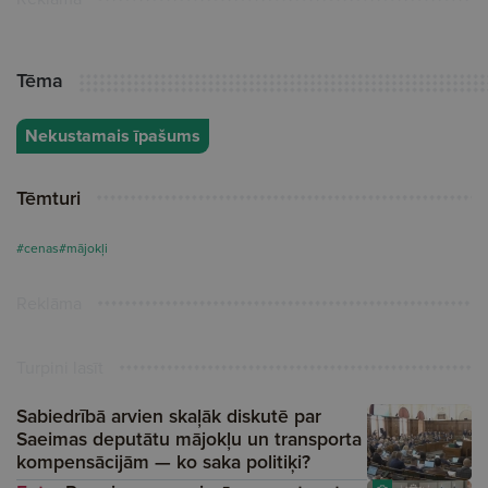
Tēma
Nekustamais īpašums
Tēmturi
#cenas
#mājokļi
Reklāma
Turpini lasīt
Sabiedrībā arvien skaļāk diskutē par
Saeimas deputātu mājokļu un transporta
kompensācijām — ko saka politiķi?