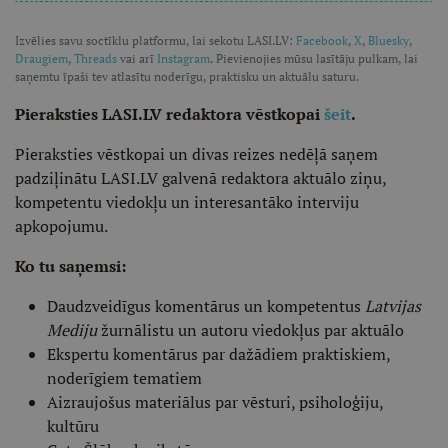
Izvēlies savu soctīklu platformu, lai sekotu LASI.LV:
Facebook
,
X
,
Bluesky
,
Draugiem
,
Threads
vai arī
Instagram
. Pievienojies mūsu lasītāju pulkam, lai
saņemtu īpaši tev atlasītu noderīgu, praktisku un aktuālu saturu.
Pieraksties LASI.LV redaktora vēstkopai
šeit
.
Pieraksties vēstkopai un divas reizes nedēļā saņem
padziļinātu LASI.LV galvenā redaktora aktuālo ziņu,
kompetentu viedokļu un interesantāko interviju
apkopojumu.
Ko tu saņemsi:
Daudzveidīgus komentārus un kompetentus
Latvijas
Mediju
žurnālistu un autoru viedokļus par aktuālo
Ekspertu komentārus par dažādiem praktiskiem,
noderīgiem tematiem
Aizraujošus materiālus par vēsturi, psiholoģiju,
kultūru