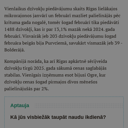
Vienlaikus dzīvokļu piedāvājumu skaits Rīgas lielākajos
mikrorajonos janvārī un februārī mazliet palielinājās pēc
krituma gada nogalē, tomēr šogad februārī tika piedāvāti
1488 dzīvokļi, kas ir par 13,1% mazāk nekā 2024. gada
februārī. Visvairāk jeb 203 dzīvokļu piedāvājumu šogad
februāra beigās bija Purvciemā, savukārt vismazāk jeb 39 -
Bolderājā.
Kompānijā norāda, ka arī Rīgas apkārtnē sērijveida
dzīvokļu tirgū 2025. gada sākumā cenas saglabājās
stabilas. Vienīgais izņēmums esot bijusi Ogre, kur
dzīvokļu cenas šogad pirmajos divos mēnešos
palielinājušās par 2%.
Aptauja
Kā jūs visbiežāk taupāt naudu ikdienā?