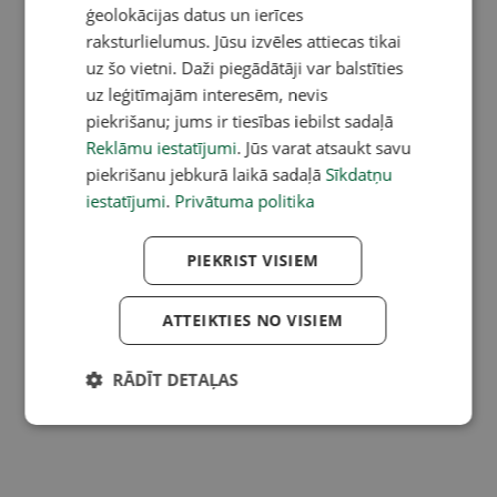
ģeolokācijas datus un ierīces
raksturlielumus. Jūsu izvēles attiecas tikai
uz šo vietni. Daži piegādātāji var balstīties
uz leģitīmajām interesēm, nevis
piekrišanu; jums ir tiesības iebilst sadaļā
Reklāmu iestatījumi
. Jūs varat atsaukt savu
piekrišanu jebkurā laikā sadaļā
Sīkdatņu
iestatījumi
.
Privātuma politika
PIEKRIST VISIEM
ATTEIKTIES NO VISIEM
RĀDĪT DETAĻAS