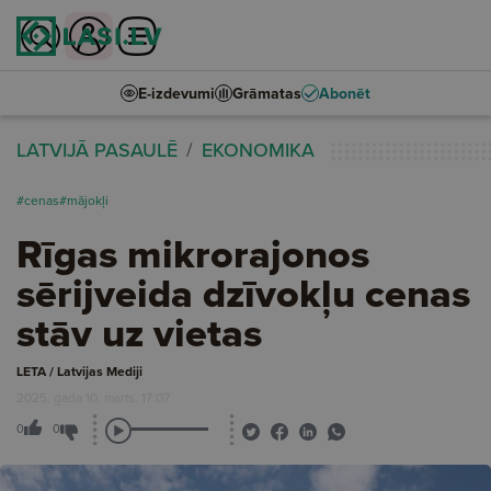
E-izdevumi
Grāmatas
Abonēt
LATVIJĀ PASAULĒ
EKONOMIKA
#cenas
#mājokļi
Rīgas mikrorajonos
sērijveida dzīvokļu cenas
stāv uz vietas
LETA / Latvijas Mediji
2025. gada 10. marts, 17:07
0
0