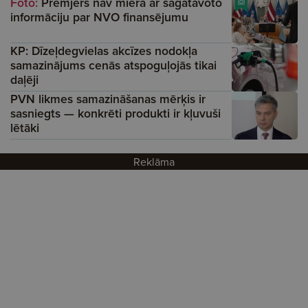
Foto:
Premjers nav mierā ar sagatavoto
informāciju par NVO finansējumu
KP: Dīzeļdegvielas akcīzes nodokļa
samazinājums cenās atspoguļojās tikai
daļēji
PVN likmes samazināšanas mērķis ir
sasniegts — konkrēti produkti ir kļuvuši
lētāki
Reklāma