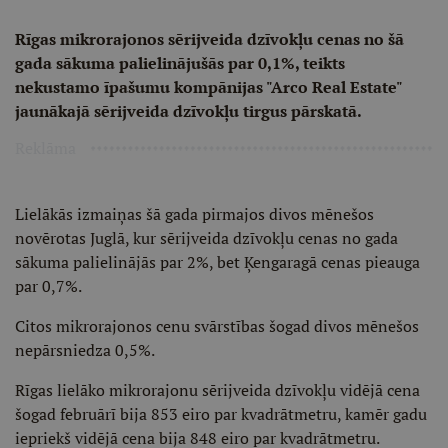
Rīgas mikrorajonos sērijveida dzīvokļu cenas no šā
gada sākuma palielinājušās par 0,1%, teikts
nekustamo īpašumu kompānijas "Arco Real Estate"
jaunākajā sērijveida dzīvokļu tirgus pārskatā.
Reklāma
Lielākās izmaiņas šā gada pirmajos divos mēnešos
novērotas Juglā, kur sērijveida dzīvokļu cenas no gada
sākuma palielinājās par 2%, bet Ķengaragā cenas pieauga
par 0,7%.
Citos mikrorajonos cenu svārstības šogad divos mēnešos
nepārsniedza 0,5%.
Rīgas lielāko mikrorajonu sērijveida dzīvokļu vidējā cena
šogad februārī bija 853 eiro par kvadrātmetru, kamēr gadu
iepriekš vidējā cena bija 848 eiro par kvadrātmetru.