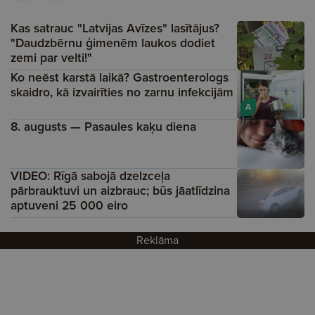
Kas satrauc "Latvijas Avīzes" lasītājus?
"Daudzbērnu ģimenēm laukos dodiet
zemi par velti!"
Ko neēst karstā laikā? Gastroenterologs
skaidro, kā izvairīties no zarnu infekcijām
A
8. augusts — Pasaules kaķu diena
VIDEO: Rīgā sabojā dzelzceļa
pārbrauktuvi un aizbrauc; būs jāatlīdzina
aptuveni 25 000 eiro
Reklāma