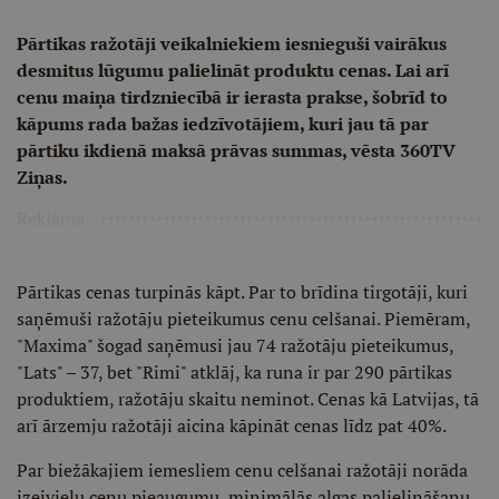
Pārtikas ražotāji veikalniekiem iesnieguši vairākus
desmitus lūgumu palielināt produktu cenas. Lai arī
cenu maiņa tirdzniecībā ir ierasta prakse, šobrīd to
kāpums rada bažas iedzīvotājiem, kuri jau tā par
pārtiku ikdienā maksā prāvas summas, vēsta 360TV
Ziņas.
Reklāma
Pārtikas cenas turpinās kāpt. Par to brīdina tirgotāji, kuri
saņēmuši ražotāju pieteikumus cenu celšanai. Piemēram,
"Maxima" šogad saņēmusi jau 74 ražotāju pieteikumus,
"Lats" – 37, bet "Rimi" atklāj, ka runa ir par 290 pārtikas
produktiem, ražotāju skaitu neminot. Cenas kā Latvijas, tā
arī ārzemju ražotāji aicina kāpināt cenas līdz pat 40%.
Par biežākajiem iemesliem cenu celšanai ražotāji norāda
izejvielu cenu pieaugumu, minimālās algas palielināšanu,