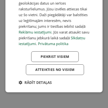
ģeolokācijas datus un ierīces
raksturlielumus. Jūsu izvēles attiecas tikai
uz šo vietni. Daži piegādātāji var balstīties
uz leģitīmajām interesēm, nevis
piekrišanu; jums ir tiesības iebilst sadaļā
Reklāmu iestatījumi
. Jūs varat atsaukt savu
piekrišanu jebkurā laikā sadaļā
Sīkdatņu
iestatījumi
.
Privātuma politika
PIEKRIST VISIEM
ATTEIKTIES NO VISIEM
RĀDĪT DETAĻAS