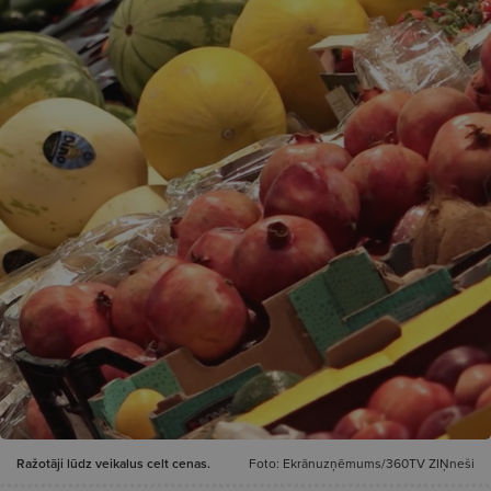
Ražotāji lūdz veikalus celt cenas.
Foto: Ekrānuzņēmums/360TV ZIŅneši