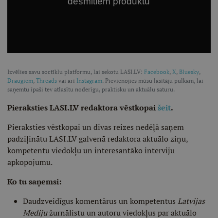
Izvēlies savu soctīklu platformu, lai sekotu LASI.LV:
Facebook
,
X
,
Bluesky
,
Draugiem
,
Threads
vai arī
Instagram
. Pievienojies mūsu lasītāju pulkam, lai
saņemtu īpaši tev atlasītu noderīgu, praktisku un aktuālu saturu.
Pieraksties LASI.LV redaktora vēstkopai
šeit
.
Pieraksties vēstkopai un divas reizes nedēļā saņem
padziļinātu LASI.LV galvenā redaktora aktuālo ziņu,
kompetentu viedokļu un interesantāko interviju
apkopojumu.
Ko tu saņemsi:
Daudzveidīgus komentārus un kompetentus
Latvijas
Mediju
žurnālistu un autoru viedokļus par aktuālo