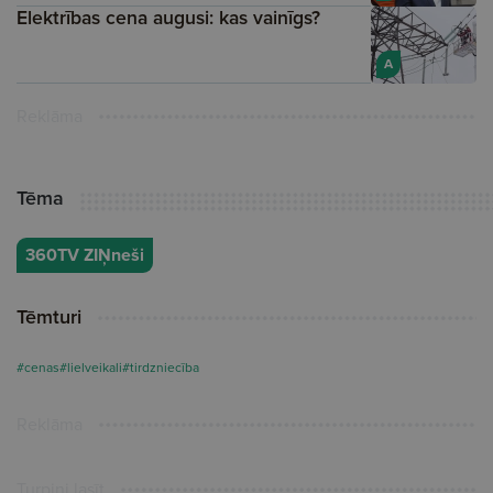
Elektrības cena augusi: kas vainīgs?
A
Reklāma
Tēma
360TV ZIŅneši
Tēmturi
#cenas
#lielveikali
#tirdzniecība
Reklāma
Turpini lasīt