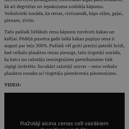
kā arī degvielas un iepakojuma nodokļa kāpumu.
Veikalnieki norāda, ka cenas, visticamāk, kāps olām, gaļai,
pienam, zivīm.
Taču pašlaik lielākais cenu kāpums novērots kakao un
kafijai. Pēdējā pusotra gada laikā kakao pupiņu cena ir
augusi par teju 300%. Pašlaik vēl grūti precīzi pateikt brīdi,
kad veikalu plauktos cenas pieaugs, taču tirgotāji norāda,
ka katrs no ražotāju iesniegtajiem pieteikumiem tiek
rūpīgi izvērtēts. Savukārt ražotāji uzsver – cenu veikalu
plauktos nosaka arī tirgotāju piemērotais piecenojums.
VIDEO: