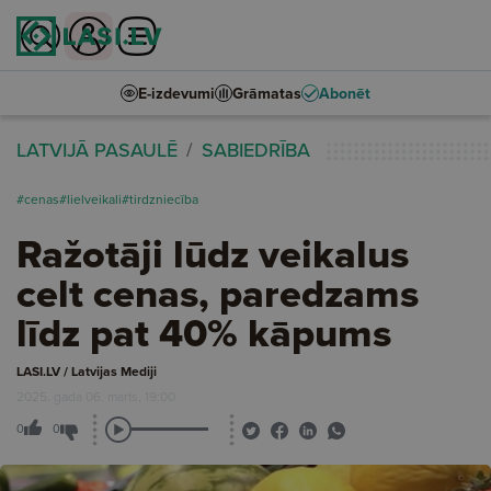
E-izdevumi
Grāmatas
Abonēt
LATVIJĀ PASAULĒ
SABIEDRĪBA
#cenas
#lielveikali
#tirdzniecība
Ražotāji lūdz veikalus
celt cenas, paredzams
līdz pat 40% kāpums
LASI.LV / Latvijas Mediji
2025. gada 06. marts, 19:00
0
0