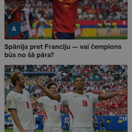
A
Spānija pret Franciju — vai čempions
būs no šā pāra?