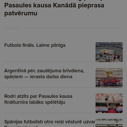
Pasaules kausa Kanādā pieprasa
patvērumu
Reklāma
Futbola fināls. Laime pilnīga
Argentīnā pēc zaudējuma brīvdiena,
spāņiem — ierasta darba diena
Rodri atzīts par Pasaules kausa
finālturnīra labāko spēlētāju
Spānijas futbolisti otro reizi vēsturē uzvar