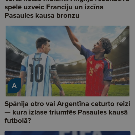
spēlē uzveic Franciju un izcīna
Pasaules kausa bronzu
A
Spānija otro vai Argentīna ceturto reizi
— kura izlase triumfēs Pasaules kausā
futbolā?