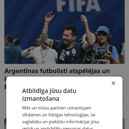
Argentīnas futbolisti atspēlējas un
kļūst par Spānijas pretiniekiem
×
Pasaules kausa finālā
Atbildīga jūsu datu
izmantošana
Reklāma
Mēs un mūsu partneri izmantojam
sīkdatnes un līdzīgas tehnoloģijas, lai
saglabātu un piekļūtu informācijai jūsu
ierīcē un apstrādātu personas datus,