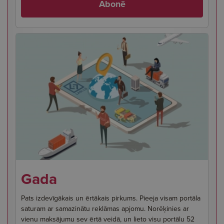
Abonē
Gada
Pats izdevīgākais un ērtākais pirkums. Pieeja visam portāla
saturam ar samazinātu reklāmas apjomu. Norēķinies ar
vienu maksājumu sev ērtā veidā, un lieto visu portālu 52