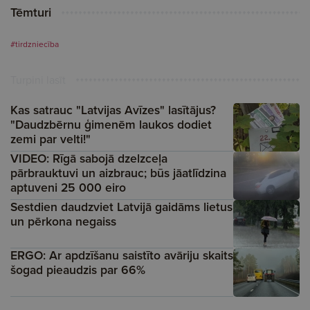
Tēmturi
#tirdzniecība
Turpini lasīt
Kas satrauc "Latvijas Avīzes" lasītājus?
"Daudzbērnu ģimenēm laukos dodiet
zemi par velti!"
VIDEO: Rīgā sabojā dzelzceļa
pārbrauktuvi un aizbrauc; būs jāatlīdzina
aptuveni 25 000 eiro
Sestdien daudzviet Latvijā gaidāms lietus
un pērkona negaiss
ERGO: Ar apdzīšanu saistīto avāriju skaits
šogad pieaudzis par 66%