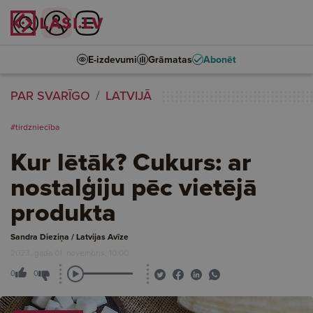
E-izdevumi
Grāmatas
Abonēt
PAR SVARĪGO
LATVIJĀ
#tirdzniecība
Kur lētāk? Cukurs: ar
nostalģiju pēc vietējā
produkta
Sandra Dieziņa / Latvijas Avīze
2023. gada 01. novembris, 10:00
0
0