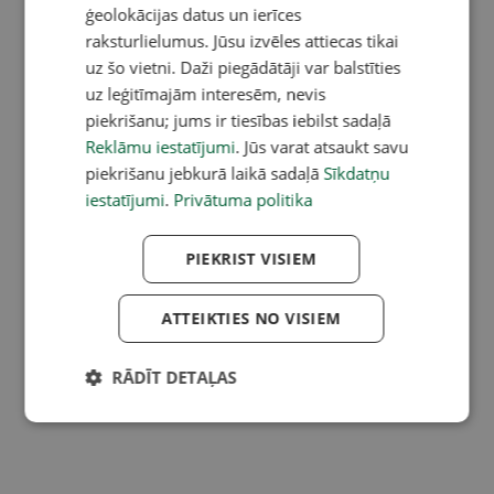
ģeolokācijas datus un ierīces
raksturlielumus. Jūsu izvēles attiecas tikai
uz šo vietni. Daži piegādātāji var balstīties
uz leģitīmajām interesēm, nevis
piekrišanu; jums ir tiesības iebilst sadaļā
Reklāmu iestatījumi
. Jūs varat atsaukt savu
piekrišanu jebkurā laikā sadaļā
Sīkdatņu
iestatījumi
.
Privātuma politika
PIEKRIST VISIEM
ATTEIKTIES NO VISIEM
RĀDĪT DETAĻAS