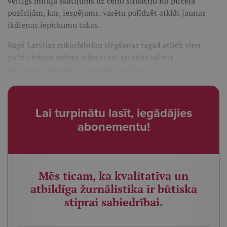
vērtīgs mirkļa skatījums uz cenu situāciju no pircēja
pozīcijām, kas, iespējams, varētu palīdzēt atklāt jaunas
ikdienas iepirkumu takas.
Kopš Latvijas cukurfabriku slēgšanas tagad atliek vien
pirkt Lietuvā ražoto cukuru vai arī citās valstīs –
piemēram, Dānijā vai Somijā – ražoto.
Lai turpinātu lasīt, iegādājies
abonementu!
Mēs ticam, ka kvalitatīva un
atbildīga žurnālistika ir būtiska
stiprai sabiedrībai.