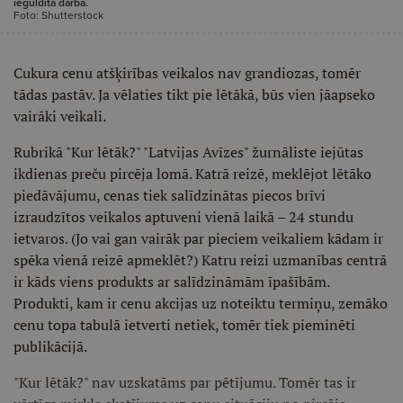
ieguldītā darba.
Foto: Shutterstock
Cukura cenu atšķirības veikalos nav grandiozas, tomēr
tādas pastāv. Ja vēlaties tikt pie lētākā, būs vien jāapseko
vairāki veikali.
Rubrikā "Kur lētāk?" "Latvijas Avīzes" žurnāliste iejūtas
ikdienas preču pircēja lomā. Katrā reizē, meklējot lētāko
piedāvājumu, cenas tiek salīdzinātas piecos brīvi
izraudzītos veikalos aptuveni vienā laikā – 24 stundu
ietvaros. (Jo vai gan vairāk par pieciem veikaliem kādam ir
spēka vienā reizē apmeklēt?) Katru reizi uzmanības centrā
ir kāds viens produkts ar salīdzināmām īpašībām.
Produkti, kam ir cenu akcijas uz noteiktu termiņu, zemāko
cenu topa tabulā ietverti netiek, tomēr tiek pieminēti
publikācijā.
"Kur lētāk?" nav uzskatāms par pētījumu. Tomēr tas ir