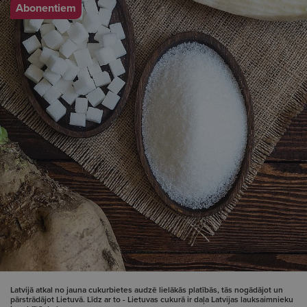
Abonentiem
Latvijā atkal no jauna cukurbietes audzē lielākās platībās, tās nogādājot un
pārstrādājot Lietuvā. Līdz ar to - Lietuvas cukurā ir daļa Latvijas lauksaimnieku