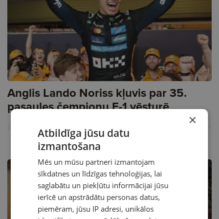
Anglis Lando Noriss kļuvis par 35.
pasaules čempionu F-1 vēsturē
×
Reklāma
Atbildīga jūsu datu
izmantošana
Mēs un mūsu partneri izmantojam
sīkdatnes un līdzīgas tehnoloģijas, lai
saglabātu un piekļūtu informācijai jūsu
ierīcē un apstrādātu personas datus,
piemēram, jūsu IP adresi, unikālos