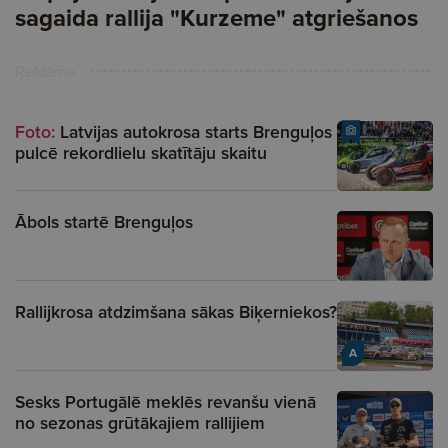
sagaida rallija "Kurzeme" atgriešanos
Reklāma
Foto:
Latvijas autokrosa starts Brenguļos
pulcē rekordlielu skatītāju skaitu
Ābols startē Brenguļos
Rallijkrosa atdzimšana sākas Biķerniekos?
A
Sesks Portugālē meklēs revanšu vienā
no sezonas grūtākajiem rallijiem