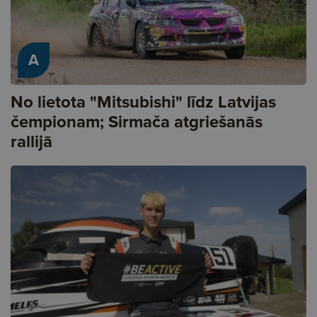
A
No lietota "Mitsubishi" līdz Latvijas
čempionam; Sirmača atgriešanās
rallijā