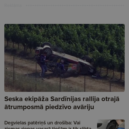
Reklāma
Seska ekipāža Sardīnijas rallija otrajā
ātrumposmā piedzīvo avāriju
Degvielas patēriņš un drošība: Vai
ziemas riepas vasarā tiešām ir tik slikta