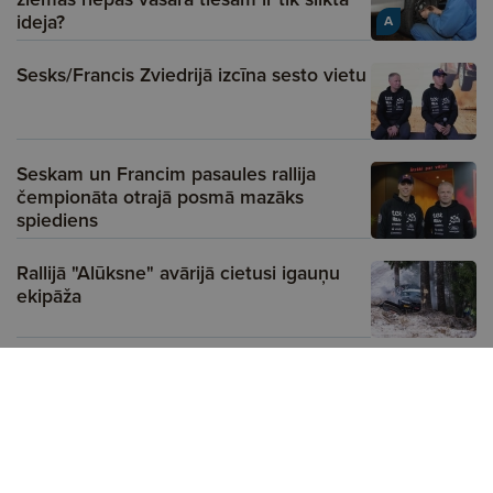
ideja?
A
Sesks/Francis Zviedrijā izcīna sesto vietu
Seskam un Francim pasaules rallija
čempionāta otrajā posmā mazāks
spiediens
Rallijā "Alūksne" avārijā cietusi igauņu
ekipāža