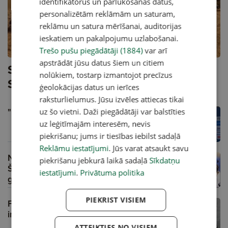
identifikatorus un pārlūkošanas datus,
personalizētām reklāmām un saturam,
reklāmu un satura mērīšanai, auditorijas
ieskatiem un pakalpojumu uzlabošanai.
Trešo pušu piegādātāji (1884)
var arī
apstrādāt jūsu datus šiem un citiem
Saūda Arābijas tuksneša loterijā
nolūkiem, tostarp izmantojot precīzus
Seskam/Francim pietrūka veiksmes
ģeolokācijas datus un ierīces
raksturlielumus. Jūsu izvēles attiecas tikai
"Ķirsītis" lido Saūda Arābijā
uz šo vietni. Daži piegādātāji var balstīties
uz leģitīmajām interesēm, nevis
piekrišanu; jums ir tiesības iebilst sadaļā
Reklāmu iestatījumi
. Jūs varat atsaukt savu
Nesportiskākais brīdis sporta vēsturē?
piekrišanu jebkurā laikā sadaļā
Sīkdatņu
Šūmahera pirmais F-1 tituls un 1994.
iestatījumi
.
Privātuma politika
gada drāma
A
PIEKRIST VISIEM
F-1 un pasaules rallija čempionātā solās
intriģējoša sezonas izskaņa
ATTEIKTIES NO VISIEM