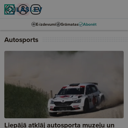
E-izdevumi
Grāmatas
Abonēt
Autosports
Liepājā atklāj autosporta muzeju un