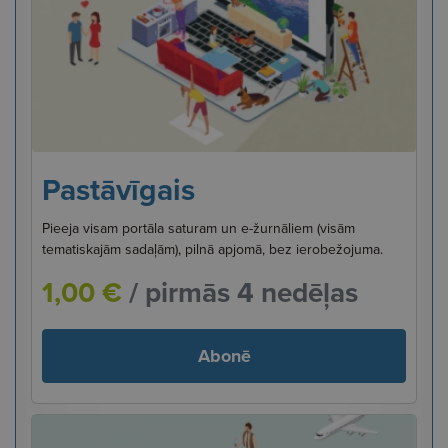
Pastāvīgais
Pieeja visam portāla saturam un e-žurnāliem (visām
tematiskajām sadaļām), pilnā apjomā, bez ierobežojuma.
1,00 €
/ pirmās 4 nedēļas
Abonē