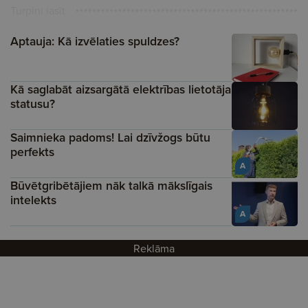
Turpini lasīt
Aptauja: Kā izvēlaties spuldzes?
Kā saglabāt aizsargātā elektrības lietotāja
statusu?
Saimnieka padoms! Lai dzīvžogs būtu
perfekts
A
Būvētgribētājiem nāk talkā mākslīgais
intelekts
A
Reklāma