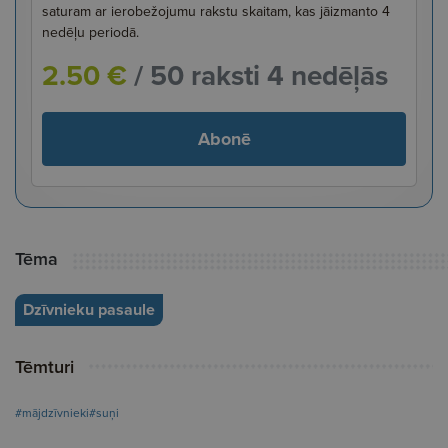
saturam ar ierobežojumu rakstu skaitam, kas jāizmanto 4
nedēļu periodā.
2.50 €
/ 50 raksti 4 nedēļās
Abonē
Tēma
Dzīvnieku pasaule
Tēmturi
#mājdzīvnieki
#suņi