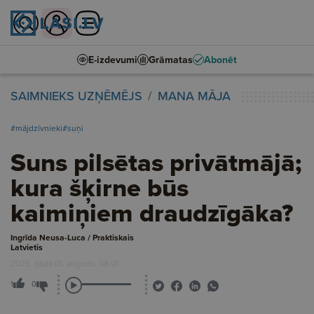
E-izdevumi
Grāmatas
Abonēt
SAIMNIEKS UZŅĒMĒJS
MANA MĀJA
#mājdzīvnieki
#suņi
Suns pilsētas privātmājā;
kura šķirne būs
kaimiņiem draudzīgāka?
Ingrīda Neusa-Luca / Praktiskais
Latvietis
2025. gada 01. augusts, 08:01
1
0