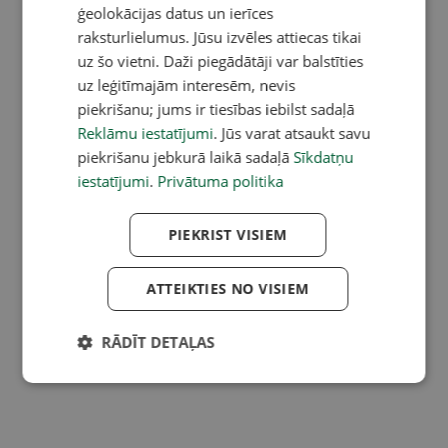
ģeolokācijas datus un ierīces
raksturlielumus. Jūsu izvēles attiecas tikai
uz šo vietni. Daži piegādātāji var balstīties
uz leģitīmajām interesēm, nevis
piekrišanu; jums ir tiesības iebilst sadaļā
Reklāmu iestatījumi
. Jūs varat atsaukt savu
piekrišanu jebkurā laikā sadaļā
Sīkdatņu
iestatījumi
.
Privātuma politika
PIEKRIST VISIEM
ATTEIKTIES NO VISIEM
RĀDĪT DETAĻAS