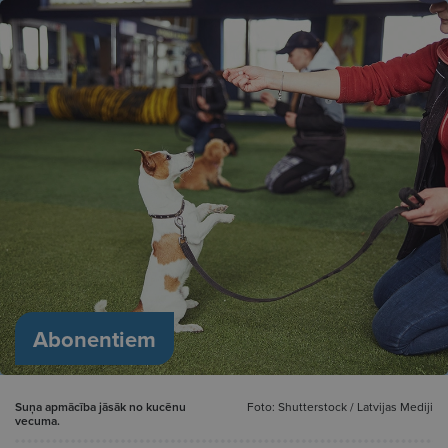
Abonentiem
Suņa apmācība jāsāk no kucēnu
Foto: Shutterstock / Latvijas Mediji
vecuma.