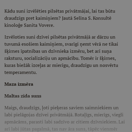
Kādu suni izvēlēties pilsētas privātmājai, lai tas būtu
draudzīgs pret kaimiņiem? Jautā Selīna S. Konsultē
kinoloģe Sanita Vovere.
Izvēloties suni dzīvei pilsētas privātmājā ar dārzu un
tuvumā esošiem kaimiņiem, svarīgi ņemt vērā ne tikai
šķirnes īpatnības un dzīvnieka izmēru, bet arī suņa
raksturu, socializāciju un apmācību. Tomēr ir šķirnes,
kuras biežāk izceļas ar mierīgu, draudzīgu un nosvērtu
temperamentu.
Maza izmēra
Maltas zīda suns
Maigs, draudzīgs, ļoti pieķeras saviem saimniekiem un
labi pielāgojas dzīvei privātmājā. Rotaļīgs, mierīgs, viegli
apmācāms, parasti labi sadzīvo ar citiem dzīvniekiem. Lai
arī labi jūtas pagalmā, tas nav āra suns, tāpēc vienmēr