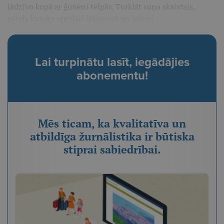
jādzīvo kopā ar ģimeni telpās. Turklāt suņa skaistais,
garais kažoks regulāri jāķemmē un jākopj.
Lai turpinātu lasīt, iegādājies
abonementu!
Mēs ticam, ka kvalitatīva un
atbildīga žurnālistika ir būtiska
stiprai sabiedrībai.