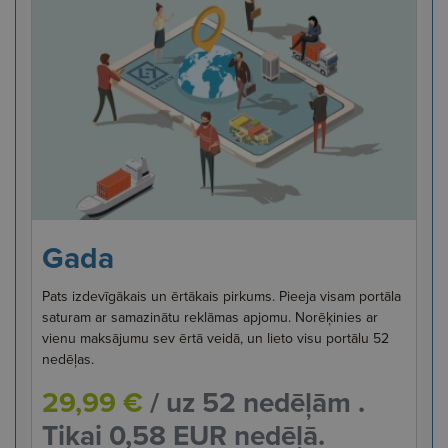
Gada
Pats izdevīgākais un ērtākais pirkums. Pieeja visam portāla
saturam ar samazinātu reklāmas apjomu. Norēķinies ar
vienu maksājumu sev ērtā veidā, un lieto visu portālu 52
nedēļas.
29,99 €
/ uz 52 nedēļām .
Tikai 0,58 EUR nedēļā.