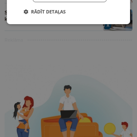
RĀDĪT DETAĻAS
Sieviešu alkoholisms. Situācija kļūst
kritiska!
A
Reklāma