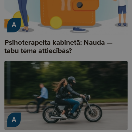
A
Psihoterapeita kabinetā: Nauda —
tabu tēma attiecībās?
A