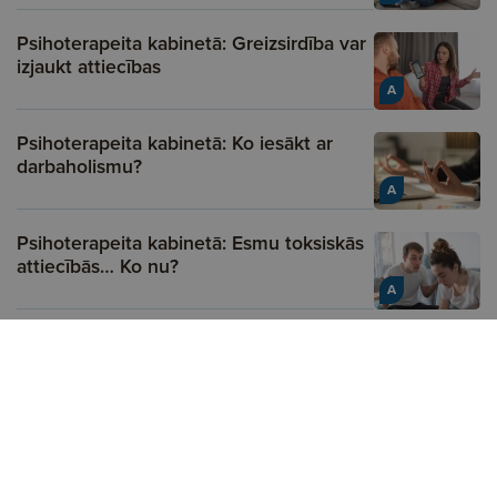
Psihoterapeita kabinetā: Greizsirdība var
izjaukt attiecības
A
Psihoterapeita kabinetā: Ko iesākt ar
darbaholismu?
A
Psihoterapeita kabinetā: Esmu toksiskās
attiecībās… Ko nu?
A