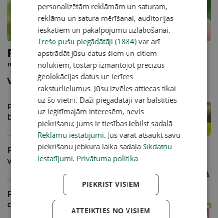
personalizētām reklāmām un saturam,
reklāmu un satura mērīšanai, auditorijas
A
ieskatiem un pakalpojumu uzlabošanai.
Trešo pušu piegādātāji (1884)
var arī
Psihoterapeita kabinetā: Dalīšana
apstrādāt jūsu datus šiem un citiem
"labajos" un "sliktajos" bērnos —
nolūkiem, tostarp izmantojot precīzus
ģeolokācijas datus un ierīces
vecāku konfliktu slēpšana
raksturlielumus. Jūsu izvēles attiecas tikai
uz šo vietni. Daži piegādātāji var balstīties
Psihoterapeite iesaka: ļaujiet bērniem
uz leģitīmajām interesēm, nevis
brīvlaika sākumā “nedarīt neko”
piekrišanu; jums ir tiesības iebilst sadaļā
A
Reklāmu iestatījumi
. Jūs varat atsaukt savu
piekrišanu jebkurā laikā sadaļā
Sīkdatņu
Psihoterapeita kabinetā: Fiziska
iestatījumi
.
Privātuma politika
vardarbība — izplatīta problēma
A
PIEKRIST VISIEM
Psihoterapeita kabinetā: Kāpēc mājas
darbi un pienākumi jāveic tikai man?!
ATTEIKTIES NO VISIEM
A