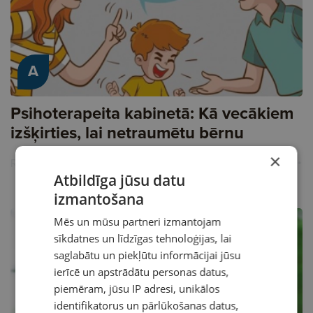
A
Psihoterapeita kabinetā: Kā vecākiem
izšķirties, lai netraumētu bērnu
×
Reklāma
Atbildīga jūsu datu
izmantošana
Mēs un mūsu partneri izmantojam
sīkdatnes un līdzīgas tehnoloģijas, lai
saglabātu un piekļūtu informācijai jūsu
ierīcē un apstrādātu personas datus,
piemēram, jūsu IP adresi, unikālos
identifikatorus un pārlūkošanas datus,