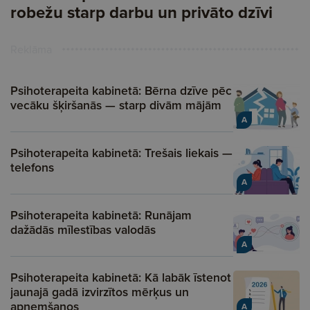
robežu starp darbu un privāto dzīvi
Reklāma
Psihoterapeita kabinetā: Bērna dzīve pēc
vecāku šķiršanās — starp divām mājām
A
Psihoterapeita kabinetā: Trešais liekais —
telefons
A
Psihoterapeita kabinetā: Runājam
dažādās mīlestības valodās
A
Psihoterapeita kabinetā: Kā labāk īstenot
jaunajā gadā izvirzītos mērķus un
apņemšanos
A