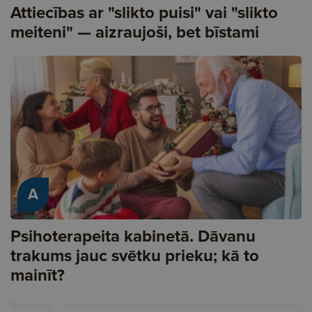
Attiecības ar "slikto puisi" vai "slikto
meiteni" — aizraujoši, bet bīstami
A
Psihoterapeita kabinetā. Dāvanu
trakums jauc svētku prieku; kā to
mainīt?
Reklāma