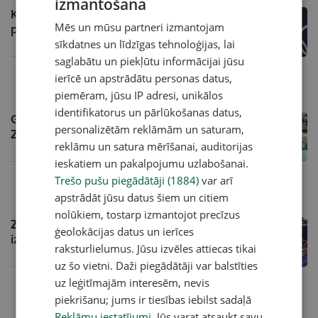
izmantošana
Krīgers un Stūriška BMX sacensībās
piedzīvo kritienus
Mēs un mūsu partneri izmantojam
sīkdatnes un līdzīgas tehnoloģijas, lai
saglabātu un piekļūtu informācijai jūsu
ierīcē un apstrādātu personas datus,
01.08.2024, 00:00
piemēram, jūsu IP adresi, unikālos
identifikatorus un pārlūkošanas datus,
Graudiņa/Samoilova izcīna pirmo uzvaru,
personalizētām reklāmām un saturam,
Zēboldam karjeras labākais brauciens
reklāmu un satura mērīšanai, auditorijas
ieskatiem un pakalpojumu uzlabošanai.
Trešo pušu piegādātāji (1884)
var arī
31.07.2024, 17:13
apstrādāt jūsu datus šiem un citiem
nolūkiem, tostarp izmantojot precīzus
Zēbolds olimpisko spēļu BMX frīstailā
ģeolokācijas datus un ierīces
izcīna astoto vietu
raksturlielumus. Jūsu izvēles attiecas tikai
uz šo vietni. Daži piegādātāji var balstīties
uz leģitīmajām interesēm, nevis
31.07.2024, 00:00
piekrišanu; jums ir tiesības iebilst sadaļā
Reklāmu iestatījumi
. Jūs varat atsaukt savu