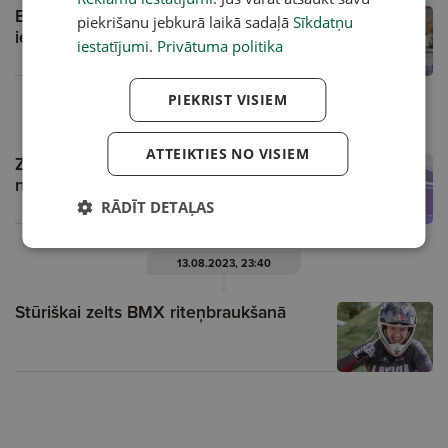
BMX frīstailists Zēbolds caur adatas aci
piekrišanu jebkurā laikā sadaļā
Sīkdatņu
iekļūst olimpiskajā finālā
iestatījumi
.
Privātuma politika
PIEKRIST VISIEM
30.07.2024, 18:35
ATTEIKTIES NO VISIEM
Zēbolds pēc veiksmīgās kvalifikācijas: Ar
nepacietību gaidu rītdienu
RĀDĪT DETAĻAS
13.08.2023, 23:40
Stūriškai zelts BMX riteņbraukšanā