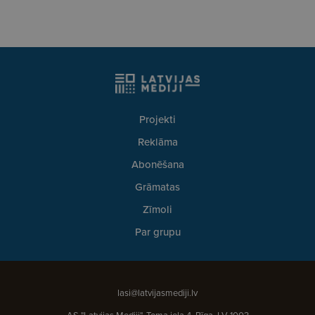
Projekti
Reklāma
Abonēšana
Grāmatas
Zīmoli
Par grupu
lasi@latvijasmediji.lv