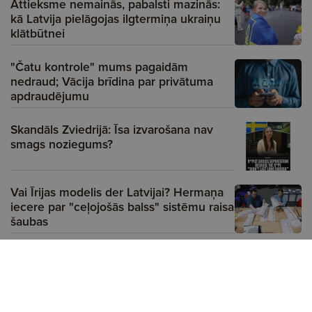
Attieksme nemainās, pabalsti mazinās:
kā Latvija pielāgojas ilgtermiņa ukraiņu
klātbūtnei
"Čatu kontrole" mums pagaidām
nedraud; Vācija brīdina par privātuma
apdraudējumu
Skandāls Zviedrijā: Īsa izvarošana nav
smags noziegums?
Vai Īrijas modelis der Latvijai? Hermaņa
iecere par "ceļojošās balss" sistēmu raisa
šaubas
Reklāma