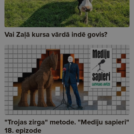
Vai Zaļā kursa vārdā indē govis?
"Trojas zirga" metode. "Mediju sapieri"
18. epizode