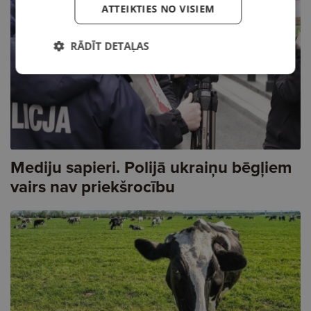
ATTEIKTIES NO VISIEM
RĀDĪT DETAĻAS
Mediju sapieri. Polijā ukraiņu bēgļiem
vairs nav priekšrocību