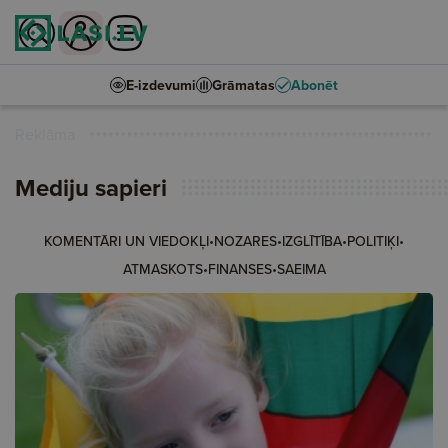
E-izdevumi
Grāmatas
Abonēt
Reklāma
Mediju sapieri
•
•
•
•
KOMENTĀRI UN VIEDOKĻI
NOZARES
IZGLĪTĪBA
POLITIĶI
•
•
ATMASKOTS
FINANSES
SAEIMA