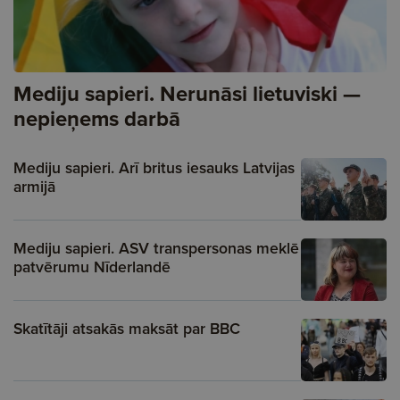
Mediju sapieri. Nerunāsi lietuviski —
nepieņems darbā
Mediju sapieri. Arī britus iesauks Latvijas
armijā
Mediju sapieri. ASV transpersonas meklē
patvērumu Nīderlandē
Skatītāji atsakās maksāt par BBC