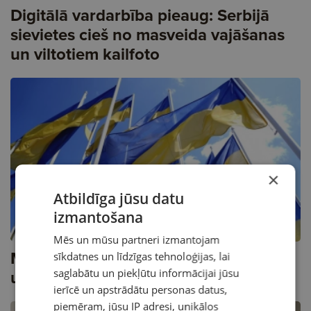
Digitālā vardarbība pieaug: Serbijā
sievietes cieš no masveida vajāšanas
un viltotiem kailfoto
×
Atbildīga jūsu datu
izmantošana
Mēs un mūsu partneri izmantojam
Mediju sapieri. Čehi — rekordisti
sīkdatnes un līdzīgas tehnoloģijas, lai
ukraiņu bēgļu uzņemšanā
saglabātu un piekļūtu informācijai jūsu
ierīcē un apstrādātu personas datus,
piemēram, jūsu IP adresi, unikālos