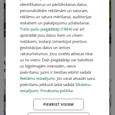
identifikatorus un pārlūkošanas datus,
personalizētām reklāmām un saturam,
reklāmu un satura mērīšanai, auditorijas
ieskatiem un pakalpojumu uzlabošanai.
Trešo pušu piegādātāji (1884)
var arī
apstrādāt jūsu datus šiem un citiem
nolūkiem, tostarp izmantojot precīzus
ģeolokācijas datus un ierīces
raksturlielumus. Jūsu izvēles attiecas tikai
uz šo vietni. Daži piegādātāji var balstīties
Ukrainas bēgļi. Izdzīvošana nav
uz leģitīmajām interesēm, nevis
mērķis, vien stāvoklis
piekrišanu; jums ir tiesības iebilst sadaļā
Reklāmu iestatījumi
. Jūs varat atsaukt savu
piekrišanu jebkurā laikā sadaļā
Sīkdatņu
iestatījumi
.
Privātuma politika
PIEKRIST VISIEM