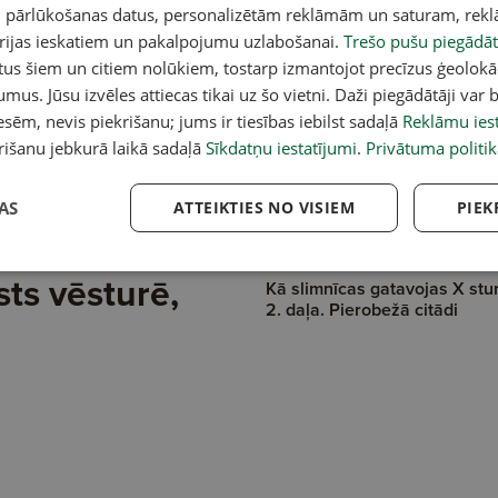
daļa. Latviešu atkritumi silda
un pārlūkošanas datus, personalizētām reklāmām un saturam, rek
lietuviešus
orijas ieskatiem un pakalpojumu uzlabošanai.
Trešo pušu piegādāt
tus šiem un citiem nolūkiem, tostarp izmantojot precīzus ģeolokā
umus. Jūsu izvēles attiecas tikai uz šo vietni. Daži piegādātāji var b
sēm, nevis piekrišanu; jums ir tiesības iebilst sadaļā
Reklāmu iest
rišanu jebkurā laikā sadaļā
Sīkdatņu iestatījumi
.
Privātuma politik
AS
ATTEIKTIES NO VISIEM
PIEK
 ilgāko un
sts vēsturē,
Kā slimnīcas gatavojas X stu
2. daļa. Pierobežā citādi