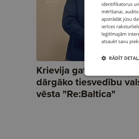
identifikatorus 
mērīšanai, audit
apstrādāt jūsu da
ierīces raksturliel
leģitīmajām intere
atsaukt savu piek
RĀDĪT DETAĻ
Krievija gatavo Latvijai
dārgāko tiesvedību val
vēsta "Re:Baltica"