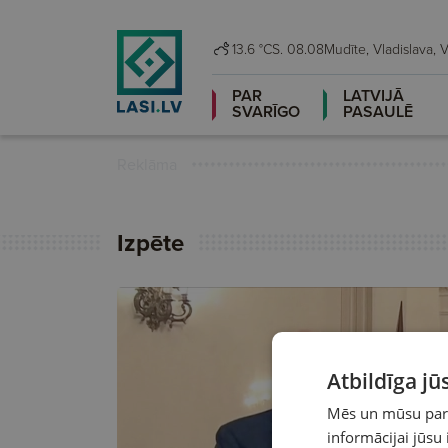
13.6 °C
S. 08.08
Mudī
PAR
LATVIJĀ
SVARĪGO
PASAULĒ
Reklāma
Izpēte
Atbildīga j
Mēs un mūsu partn
informācijai jūsu