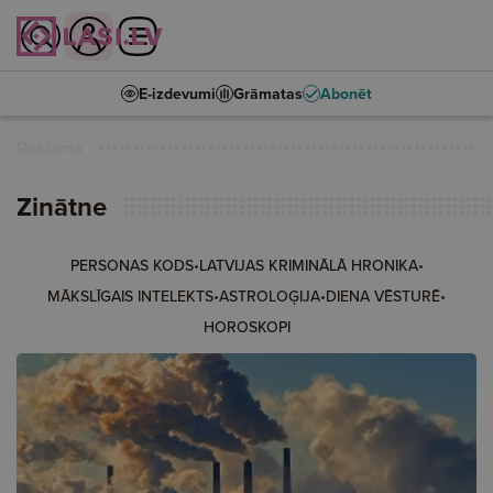
E-izdevumi
Grāmatas
Abonēt
Reklāma
Zinātne
•
•
PERSONAS KODS
LATVIJAS KRIMINĀLĀ HRONIKA
•
•
•
MĀKSLĪGAIS INTELEKTS
ASTROLOĢIJA
DIENA VĒSTURĒ
HOROSKOPI