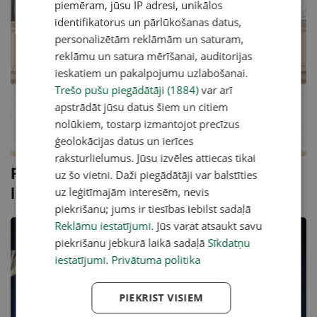
piemēram, jūsu IP adresi, unikālos
identifikatorus un pārlūkošanas datus,
personalizētām reklāmām un saturam,
reklāmu un satura mērīšanai, auditorijas
ieskatiem un pakalpojumu uzlabošanai.
Trešo pušu piegādātāji (1884)
var arī
apstrādāt jūsu datus šiem un citiem
nolūkiem, tostarp izmantojot precīzus
ģeolokācijas datus un ierīces
raksturlielumus. Jūsu izvēles attiecas tikai
Pierādīts universāls biržas darījumu
uz šo vietni. Daži piegādātāji var balstīties
likums
uz leģitīmajām interesēm, nevis
piekrišanu; jums ir tiesības iebilst sadaļā
Reklāmu iestatījumi
. Jūs varat atsaukt savu
piekrišanu jebkurā laikā sadaļā
Sīkdatņu
iestatījumi
.
Privātuma politika
PIEKRIST VISIEM