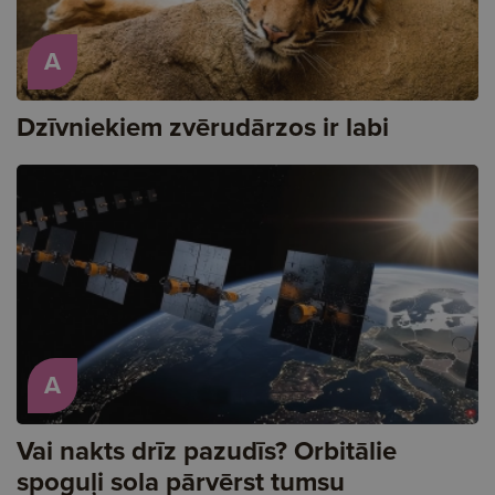
A
Dzīvniekiem zvērudārzos ir labi
A
Vai nakts drīz pazudīs? Orbitālie
spoguļi sola pārvērst tumsu