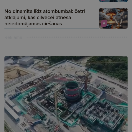
No dinamīta līdz atombumbai: četri
atklājumi, kas cilvēcei atnesa
neiedomājamas ciešanas
A
Reklāma