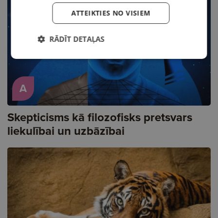
ATTEIKTIES NO VISIEM
RĀDĪT DETAĻAS
A
Skepticisms kā filozofisks pretsvars
liekulībai un uzbāzībai