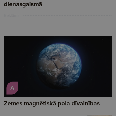
dienasgaismā
Reklāma
A
Zemes magnētiskā pola dīvainības