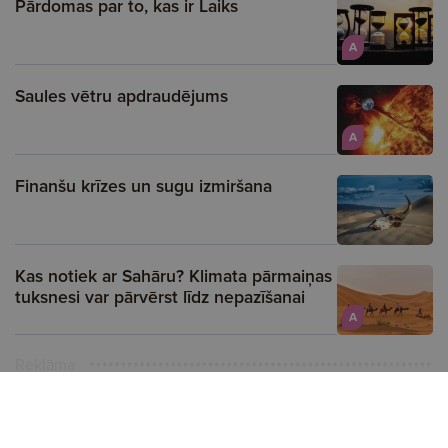
Pārdomas par to, kas ir Laiks
A
Saules vētru apdraudējums
A
Finanšu krīzes un sugu izmiršana
Kas notiek ar Sahāru? Klimata pārmaiņas
tuksnesi var pārvērst līdz nepazīšanai
A
Reklāma