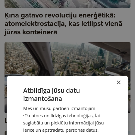
Ķīna gatavo revolūciju enerģētikā:
atomelektrostacija, kas ietilpst vienā
jūras konteinerā
×
Atbildīga jūsu datu
izmantošana
A
Mēs un mūsu partneri izmantojam
sīkdatnes un līdzīgas tehnoloģijas, lai
Lidojošo automobiļu koncepti
saglabātu un piekļūtu informācijai jūsu
ierīcē un apstrādātu personas datus,