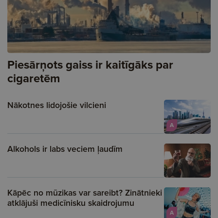
Piesārņots gaiss ir kaitīgāks par
cigaretēm
Nākotnes lidojošie vilcieni
A
Alkohols ir labs veciem ļaudīm
Kāpēc no mūzikas var sareibt? Zinātnieki
atklājuši medicīnisku skaidrojumu
A