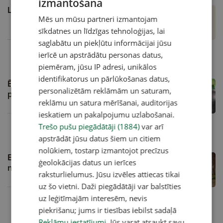
izmantošana
Lai inficētas ērces neapdraud veselību
Mēs un mūsu partneri izmantojam
sīkdatnes un līdzīgas tehnoloģijas, lai
saglabātu un piekļūtu informācijai jūsu
ierīcē un apstrādātu personas datus,
02.04.2025, 00:01
piemēram, jūsu IP adresi, unikālos
identifikatorus un pārlūkošanas datus,
Ērces krūmos, kūlā un siltumnīcā;
personalizētām reklāmām un saturam,
potējamies un uzmanamies
reklāmu un satura mērīšanai, auditorijas
A
ieskatiem un pakalpojumu uzlabošanai.
Trešo pušu piegādātāji (1884)
var arī
22.03.2025, 12:30
apstrādāt jūsu datus šiem un citiem
nolūkiem, tostarp izmantojot precīzus
Eksperti brīdina: ja ērce piesūkusies,
ģeolokācijas datus un ierīces
nedari šo vienu kļūdu!
raksturlielumus. Jūsu izvēles attiecas tikai
A
uz šo vietni. Daži piegādātāji var balstīties
uz leģitīmajām interesēm, nevis
25.06.2024, 00:01
piekrišanu; jums ir tiesības iebilst sadaļā
Reklāmu iestatījumi
. Jūs varat atsaukt savu