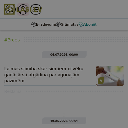
E-izdevumi
Grāmatas
Abonēt
#ērces
06.07.2026, 00:00
Laimas slimība skar simtiem cilvēku
gadā: ārsti atgādina par agrīnajām
pazīmēm
A
Reklāma
19.05.2026, 00:01