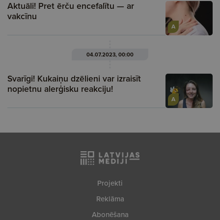
Aktuāli! Pret ērču encefalītu — ar
vakcīnu
A
04.07.2023, 00:00
Svarīgi! Kukaiņu dzēlieni var izraisīt
nopietnu alerģisku reakciju!
A
Projekti
Reklāma
Abonēšana