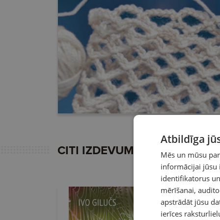
Atbildīga j
CITI IZDEVUMA NUMURI
Mēs un mūsu partn
informācijai jūsu
identifikatorus 
mērīšanai, audit
apstrādāt jūsu da
ierīces raksturliel