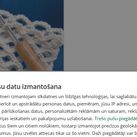
ūsu datu izmantošana
eri izmantojam sīkdatnes un līdzīgas tehnoloģijas, lai saglabātu
 ierīcē un apstrādātu personas datus, piemēram, jūsu IP adresi, un
un pārlūkošanas datus, personalizētām reklāmām un saturam, rek
orijas ieskatiem un pakalpojumu uzlabošanai.
Trešo pušu piegādāt
tus šiem un citiem nolūkiem, tostarp izmantojot precīzus ģeolokā
umus. Jūsu izvēles attiecas tikai uz šo vietni. Daži piegādātāji var b