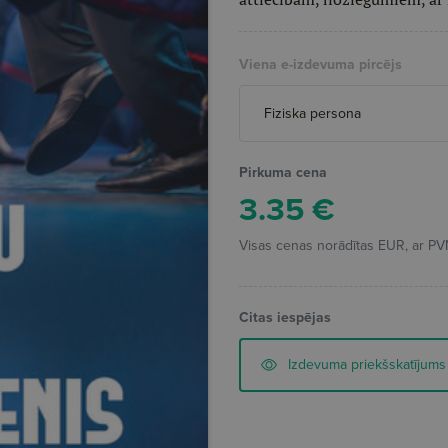
Viena e-izdevuma pircējs
Pirkuma cena
3.35
€
Visas cenas norādītas EUR, ar PV
Citas iespējas
Izdevuma priekšskatījums