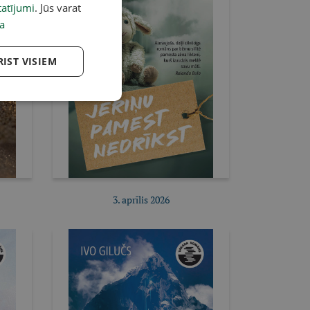
atījumi
. Jūs varat
a
RIST VISIEM
3. aprīlis 2026
Pirkt e-izdevumu
Pirkt abonementu