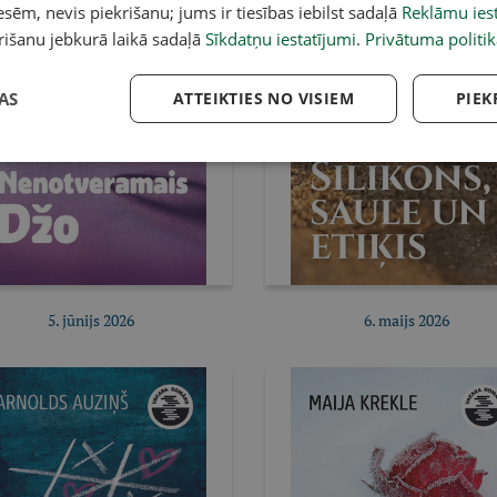
sēm, nevis piekrišanu; jums ir tiesības iebilst sadaļā
Reklāmu iest
rišanu jebkurā laikā sadaļā
Sīkdatņu iestatījumi
.
Privātuma politik
AS
ATTEIKTIES NO VISIEM
PIEK
5. jūnijs 2026
6. maijs 2026
Pirkt e-izdevumu
Pirkt e-izdevumu
Pirkt abonementu
Pirkt abonementu