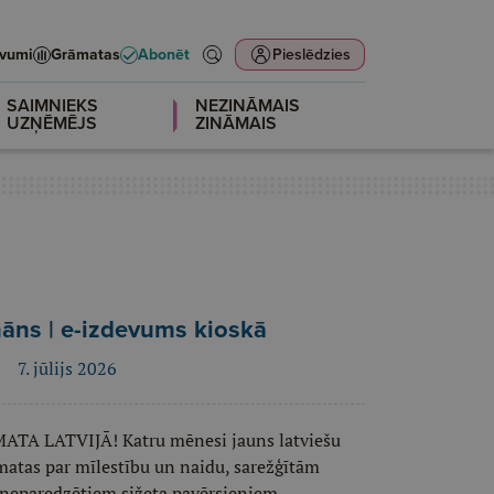
evumi
Grāmatas
Abonēt
Pieslēdzies
SAIMNIEKS
NEZINĀMAIS
UZŅĒMĒJS
ZINĀMAIS
āns | e-izdevums kioskā
7. jūlijs 2026
 LATVIJĀ! Katru mēnesi jauns latviešu
āmatas par mīlestību un naidu, sarežģītām
 neparedzētiem sižeta pavērsieniem.