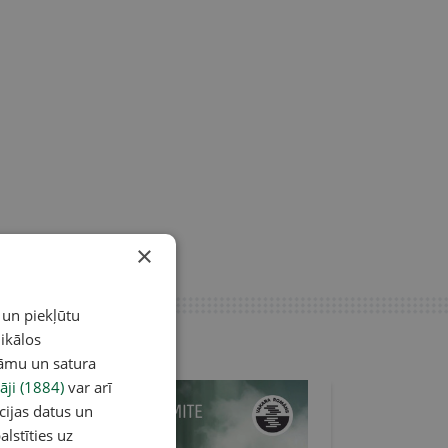
×
 un piekļūtu
ikālos
lāmu un satura
āji (1884)
var arī
cijas datus un
alstīties uz