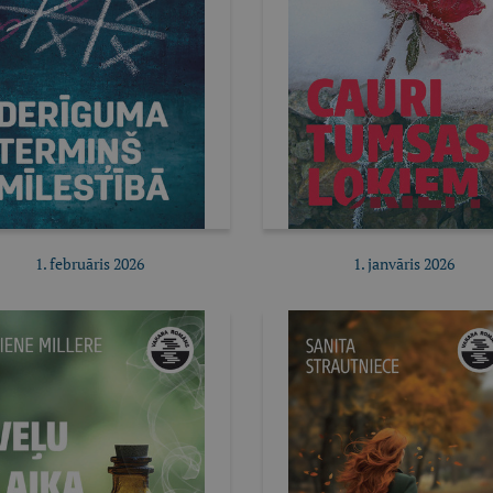
1. februāris 2026
1. janvāris 2026
Pirkt e-izdevumu
Pirkt e-izdevumu
Pirkt abonementu
Pirkt abonementu