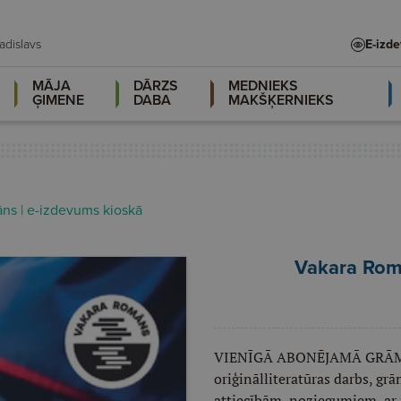
, Vladislava, Vladislavs
E-izd
MĀJA
DĀRZS
MEDNIEKS
ĢIMENE
DABA
MAKŠĶERNIEKS
ns | e-izdevums kioskā
Vakara Rom
VIENĪGĀ ABONĒJAMĀ GRĀMATA
oriģinālliteratūras darbs, gr
attiecībām, noziegumiem, ar