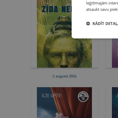
leģitīmajām intere
atsaukt savu piek
RĀDĪT DETAĻ
5. augusts 2026
Pirkt e-izdevumu
Pirkt abonementu