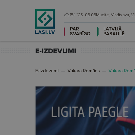
15.1 °C
S. 08.08
Mudīte
PAR
LATVIJĀ
SVARĪGO
PASAULĒ
E-IZDEVUMI
E-izdevumi
Vakara Romāns
Vakara Romā