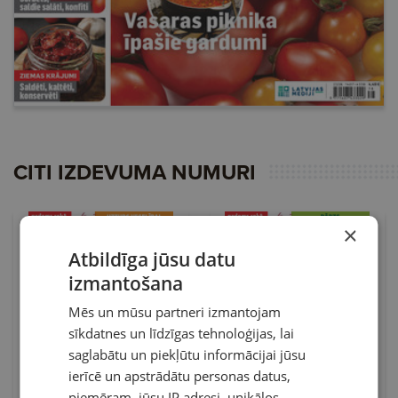
CITI IZDEVUMA NUMURI
×
Atbildīga jūsu datu
izmantošana
Mēs un mūsu partneri izmantojam
sīkdatnes un līdzīgas tehnoloģijas, lai
saglabātu un piekļūtu informācijai jūsu
ierīcē un apstrādātu personas datus,
piemēram, jūsu IP adresi, unikālos