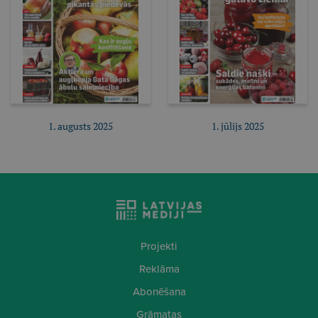
1. augusts 2025
1. jūlijs 2025
Pirkt e-izdevumu
Pirkt e-izdevumu
Pirkt abonementu
Pirkt abonementu
Projekti
Reklāma
Abonēšana
Grāmatas