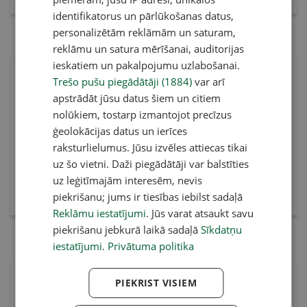
identifikatorus un pārlūkošanas datus,
personalizētām reklāmām un saturam,
1. jūnijs 2026
1. maijs 2026
reklāmu un satura mērīšanai, auditorijas
ieskatiem un pakalpojumu uzlabošanai.
Trešo pušu piegādātāji (1884)
var arī
Pirkt e-izdevumu
Pirkt e-izdevumu
apstrādāt jūsu datus šiem un citiem
Pirkt abonementu
Pirkt abonementu
nolūkiem, tostarp izmantojot precīzus
ģeolokācijas datus un ierīces
raksturlielumus. Jūsu izvēles attiecas tikai
uz šo vietni. Daži piegādātāji var balstīties
uz leģitīmajām interesēm, nevis
piekrišanu; jums ir tiesības iebilst sadaļā
Reklāmu iestatījumi
. Jūs varat atsaukt savu
piekrišanu jebkurā laikā sadaļā
Sīkdatņu
1. aprīlis 2026
1. marts 2026
iestatījumi
.
Privātuma politika
PIEKRIST VISIEM
Pirkt e-izdevumu
Pirkt e-izdevumu
Pirkt abonementu
Pirkt abonementu