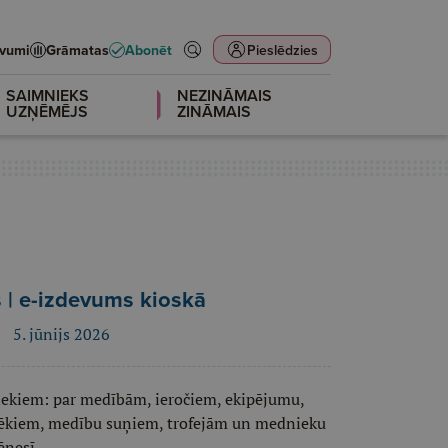
evumi
Grāmatas
Abonēt
Pieslēdzies
SAIMNIEKS
NEZINĀMAIS
UZŅĒMĒJS
ZINĀMAIS
 | e-izdevums kioskā
5. jūnijs 2026
iekiem: par medībām, ieročiem, ekipējumu,
vēkiem, medību suņiem, trofejām un mednieku
ēnesī.