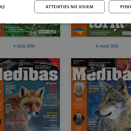
AS
ATTEIKTIES NO VISIEM
PIEK
4. jūlijs 2026
8. maijs 2026
Pirkt e-izdevumu
Pirkt e-izdevumu
Pirkt abonementu
Pirkt abonementu