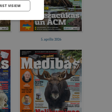
RIST VISIEM
5. aprīlis 2026
Pirkt e-izdevumu
Pirkt abonementu