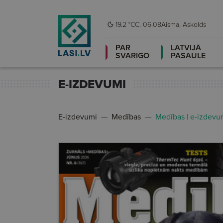
19.2 °C
C. 06.08
Aisma, Askolds
PAR
LATVIJĀ
SVARĪGO
PASAULĒ
E-IZDEVUMI
E-izdevumi
Medības
Medības | e-izdevu