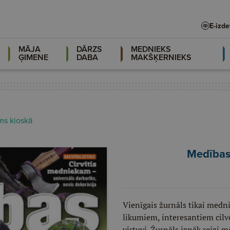
E-izd
MĀJA
DĀRZS
MEDNIEKS
ĢIMENE
DABA
MAKŠĶERNIEKS
ms kioskā
Medības
Vienīgais žurnāls tikai medn
likumiem, interesantiem cil
virtuvi. Žurnāls iznāk reizi m