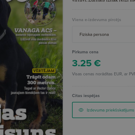
Viena e-izdevuma pircējs
Pirkuma cena
3.25
€
Visas cenas norādītas EUR, ar PV
Citas iespējas
Izdevuma priekšskatījums