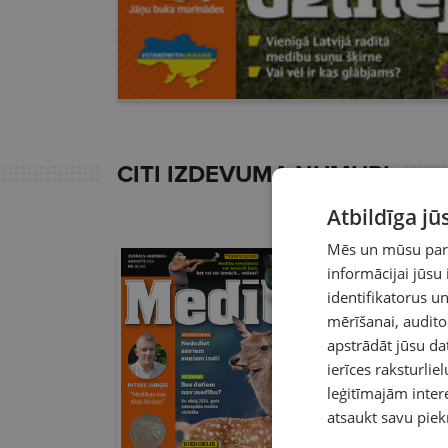
CITI IZDEVUMA NUMURI
Atbildīga j
Mēs un mūsu partn
informācijai jūsu
identifikatorus 
mērīšanai, audit
apstrādāt jūsu da
ierīces raksturliel
leģitīmajām intere
atsaukt savu piek