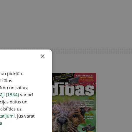
×
 un piekļūtu
ikālos
lāmu un satura
āji (1884)
var arī
cijas datus un
alstīties uz
atījumi
. Jūs varat
a