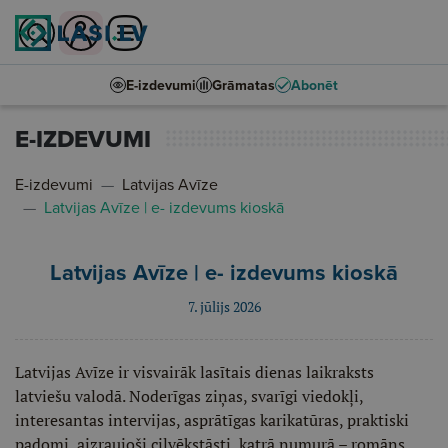
E-izdevumi
Grāmatas
Abonēt
E-IZDEVUMI
E-izdevumi
Latvijas Avīze
Latvijas Avīze | e- izdevums kioskā
Latvijas Avīze | e- izdevums kioskā
7. jūlijs 2026
Latvijas Avīze ir visvairāk lasītais dienas laikraksts
latviešu valodā. Noderīgas ziņas, svarīgi viedokļi,
interesantas intervijas, asprātīgas karikatūras, praktiski
padomi, aizraujoši cilvēkstāsti, katrā numurā – romāns