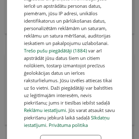
ierīcē un apstrādātu personas datus,
piemēram, jūsu IP adresi, unikālos
identifikatorus un pārlūkošanas datus,
personalizētām reklāmām un saturam,
reklāmu un satura mērīšanai, auditorijas
ieskatiem un pakalpojumu uzlabošanai.
6. augusts 2026
5. augusts 2026
Trešo pušu piegādātāji (1884)
var arī
apstrādāt jūsu datus šiem un citiem
nolūkiem, tostarp izmantojot precīzus
Pirkt e-izdevumu
Pirkt e-izdevumu
ģeolokācijas datus un ierīces
Pirkt abonementu
Pirkt abonementu
raksturlielumus. Jūsu izvēles attiecas tikai
uz šo vietni. Daži piegādātāji var balstīties
uz leģitīmajām interesēm, nevis
piekrišanu; jums ir tiesības iebilst sadaļā
Reklāmu iestatījumi
. Jūs varat atsaukt savu
piekrišanu jebkurā laikā sadaļā
Sīkdatņu
iestatījumi
.
Privātuma politika
4. augusts 2026
31. jūlijs 2026