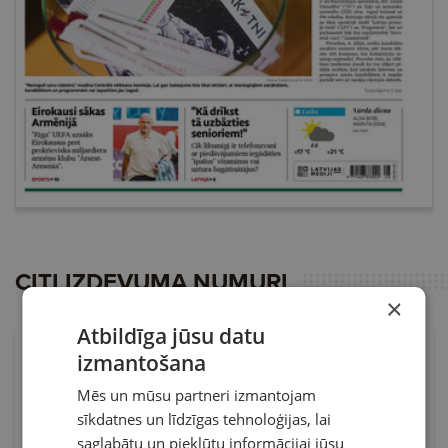
CITI IZDEVUMA NUMURI
×
Atbildīga jūsu datu
izmantošana
Mēs un mūsu partneri izmantojam
sīkdatnes un līdzīgas tehnoloģijas, lai
saglabātu un piekļūtu informācijai jūsu