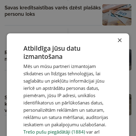
Savas kredītsaistības varēs dzēst plašāks
personu loks
05.10.2024, 00:00
×
Atbildīga jūsu datu
Rīgas iedzīvotāji par siltumu ir parādā 6
izmantošana
miljonus eiro
Mēs un mūsu partneri izmantojam
sīkdatnes un līdzīgas tehnoloģijas, lai
saglabātu un piekļūtu informācijai jūsu
03.10.2024, 00:00
ierīcē un apstrādātu personas datus,
piemēram, jūsu IP adresi, unikālos
Stājas spēkā jaunā parādu piedziņas
identifikatorus un pārlūkošanas datus,
kārtība, kas parādnieku makos atstās
vairāk naudas
personalizētām reklāmām un saturam,
reklāmu un satura mērīšanai, auditorijas
ieskatiem un pakalpojumu uzlabošanai.
28.08.2024, 00:01
Trešo pušu piegādātāji (1884)
var arī