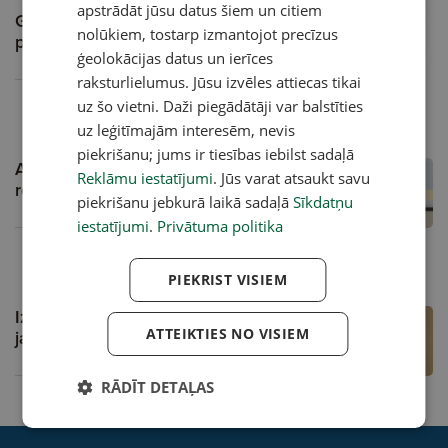
apstrādāt jūsu datus šiem un citiem
Gaidāmas izmaiņas ieturējumos no
nolūkiem, tostarp izmantojot precīzus
parādniekiem
ģeolokācijas datus un ierīces
A
raksturlielumus. Jūsu izvēles attiecas tikai
uz šo vietni. Daži piegādātāji var balstīties
22.05.2024, 12:00
uz leģitīmajām interesēm, nevis
piekrišanu; jums ir tiesības iebilst sadaļā
Augļotāju aizdevumiem sasniedzot
Reklāmu iestatījumi
. Jūs varat atsaukt savu
rekordu, palielinās iedzīvotāju parādi
piekrišanu jebkurā laikā sadaļā
Sīkdatņu
A
iestatījumi
.
Privātuma politika
20.10.2023, 17:05
PIEKRIST VISIEM
Izdevniecības "Jumava" nodokļu parāds
ATTEIKTIES NO VISIEM
jau sasniedzis gandrīz 20 tūkstošus eiro
RĀDĪT DETAĻAS