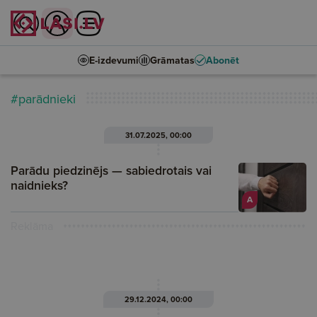
E-izdevumi
Grāmatas
Abonēt
#parādnieki
31.07.2025, 00:00
Parādu piedzinējs — sabiedrotais vai
naidnieks?
A
Reklāma
29.12.2024, 00:00